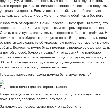
друг к другу, и чтобы обеспечить им свободный воздух к корням, а
также предотвратить загнивание в осеннюю и весеннюю пору, мы
устраиваем дренаж. Если участок ровный, нужно обязательно
сделать дренаж, если есть уклон, то можно обойтись и без него.
Избавьтесь от сорняков. Самый простой и незатратный метод, это
перекопка на 25-30 см с тщательным отбором корней сорняков.
Сначала вручную, а затем мелкие корешки собирают граблями. Но
помните, что выбирать корни нужно со всей тщательностью, если
останется хоть один, то об «идеальном партерном газоне» можете
забыть. Возможно, нужно будет повторить процедуру еще раз. Есть
и другой способ, более затратный и трудоемкий, но наиболее
эффективный – полное удаление «родного» грунта, на глубину в
30 см. После удаления грунта на дно укладывается слой щебня,
затем песка и, наконец, свежий чернозем.
Площадь партерного газона должна быть внушительной.
Подготовка почвы для партерного газона
Когда определитесь с местом, можно приступать к подготовке
почвы перед посевом партерного газона:
За неделю до посева газона внесите удобрения в