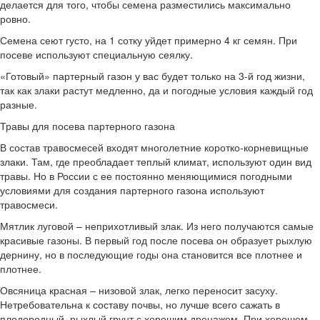
делается для того, чтобы семена разместились максимально
ровно.
Семена сеют густо, на 1 сотку уйдет примерно 4 кг семян. При
посеве используют специальную сеялку.
«Готовый» партерный газон у вас будет только на 3-й год жизни,
так как злаки растут медленно, да и погодные условия каждый год
разные.
Травы для посева партерного газона
В состав травосмесей входят многолетние коротко-корневищные
злаки. Там, где преобладает теплый климат, используют один вид
травы. Но в России с ее постоянно меняющимися погодными
условиями для создания партерного газона используют
травосмеси.
Мятлик луговой – неприхотливый злак. Из него получаются самые
красивые газоны. В первый год после посева он образует рыхлую
дернину, но в последующие годы она становится все плотнее и
плотнее.
Овсяница красная – низовой злак, легко переносит засуху.
Нетребовательна к составу почвы, но лучше всего сажать в
плодородный, рыхлый грунт с хорошим дренажем. При хорошем