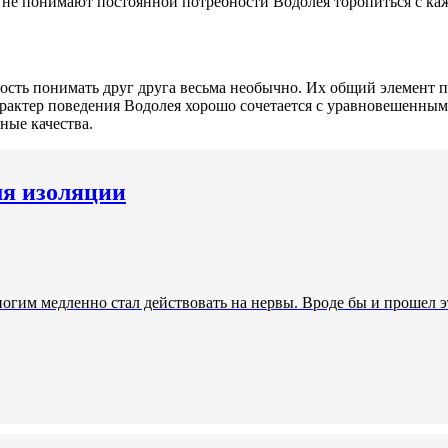
 же не понимают постоянной потребности Водолея торопиться с к
сть понимать друг друга весьма необычно. Их общий элемент п
рактер поведения Водолея хорошо сочетается с уравновешенным
ные качества.
мя изоляции
ногим медленно стал действовать на нервы. Вроде бы и прошел э