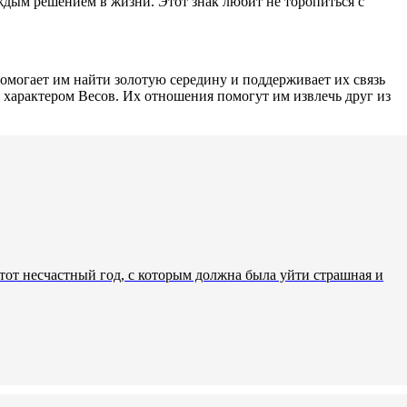
аждым решением в жизни. Этот знак любит не торопиться с
омогает им найти золотую середину и поддерживает их связь
 характером Весов. Их отношения помогут им извлечь друг из
тот несчастный год, с которым должна была уйти страшная и