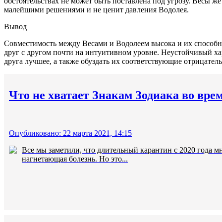
обстоятельствах не может быть поставлена ​​под угрозу. Весы
малейшими решениями и не ценит давления Водолея.
Вывод
Совместимость между Весами и Водолеем высока и их способно
друг с другом почти на интуитивном уровне. Неустойчивый ха
друга лучшее, а также обуздать их соответствующие отрицатель
Что не хватает Знакам Зодиака во вре
Опубликовано: 22 марта 2021, 14:15
Все мы заметили, что длительный карантин с 2020 года м
нагнетающая болезнь. Но это...