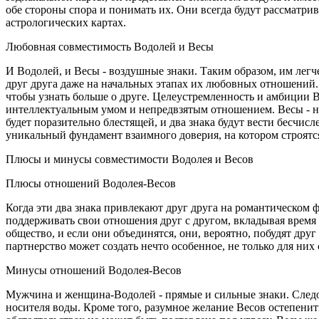
обе стороны спора и понимать их. Они всегда будут рассматри
астрологических картах.
Любовная совместимость Водолей и Весы
И Водолей, и Весы - воздушные знаки. Таким образом, им легче
друг друга даже на начальных этапах их любовных отношений. 
чтобы узнать больше о друге. Целеустремленность и амбиции В
интеллектуальным умом и непредвзятым отношением. Весы - не
будет поразительно блестящей, и два знака будут вести бесчис
уникальный фундамент взаимного доверия, на котором строят
Плюсы и минусы совместимости Водолея и Весов
Плюсы отношений Водолея-Весов
Когда эти два знака привлекают друг друга на романтическом ф
поддерживать свои отношения друг с другом, вкладывая время 
общество, и если они объединятся, они, вероятно, побудят дру
партнерство может создать нечто особенное, не только для них 
Минусы отношений Водолея-Весов
Мужчина и женщина-Водолей - прямые и сильные знаки. Следов
носителя воды. Кроме того, разумное желание Весов остепенит