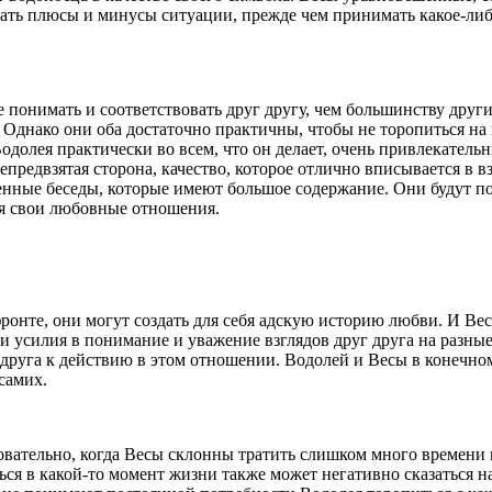
вать плюсы и минусы ситуации, прежде чем принимать какое-либо
 понимать и соответствовать друг другу, чем большинству други
Однако они оба достаточно практичны, чтобы не торопиться на 
одолея практически во всем, что он делает, очень привлекатель
предвзятая сторона, качество, которое отлично вписывается в 
ленные беседы, которые имеют большое содержание. Они будут по
ся свои любовные отношения.
ронте, они могут создать для себя адскую историю любви. И Вес
и усилия в понимание и уважение взглядов друг друга на разные
г друга к действию в этом отношении. Водолей и Весы в конечно
самих.
ательно, когда Весы склонны тратить слишком много времени н
ься в какой-то момент жизни также может негативно сказаться н