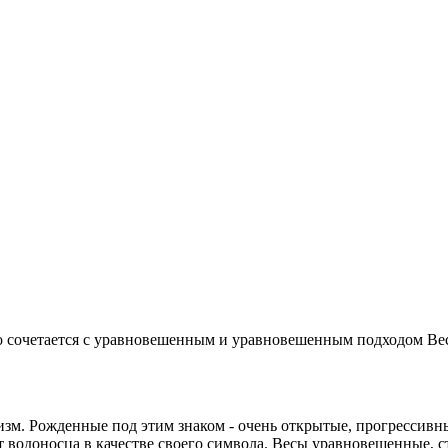
о сочетается с уравновешенным и уравновешенным подходом Весо
изм. Рожденные под этим знаком - очень открытые, прогрессивн
т водоносца в качестве своего символа. Весы уравновешенные, с