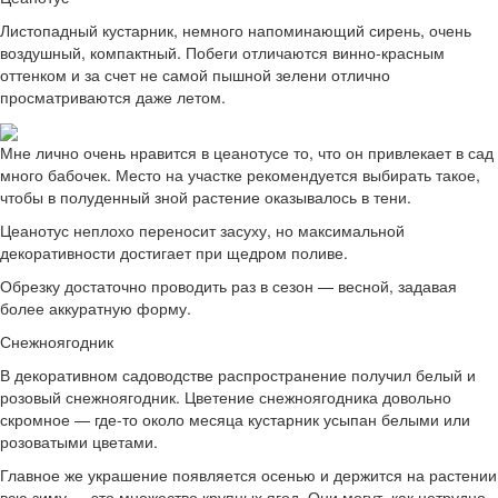
Листопадный кустарник, немного напоминающий сирень, очень
воздушный, компактный. Побеги отличаются винно-красным
оттенком и за счет не самой пышной зелени отлично
просматриваются даже летом.
Мне лично очень нравится в цеанотусе то, что он привлекает в сад
много бабочек. Место на участке рекомендуется выбирать такое,
чтобы в полуденный зной растение оказывалось в тени.
Цеанотус неплохо переносит засуху, но максимальной
декоративности достигает при щедром поливе.
Обрезку достаточно проводить раз в сезон — весной, задавая
более аккуратную форму.
Снежноягодник
В декоративном садоводстве распространение получил белый и
розовый снежноягодник. Цветение снежноягодника довольно
скромное — где-то около месяца кустарник усыпан белыми или
розоватыми цветами.
Главное же украшение появляется осенью и держится на растении
всю зиму — это множество крупных ягод. Они могут, как нетрудно