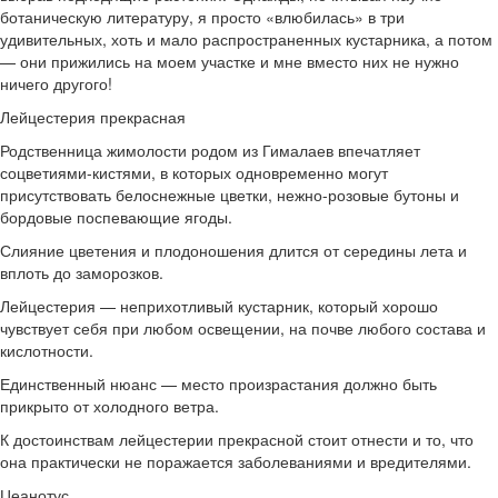
ботаническую литературу, я просто «влюбилась» в три
удивительных, хоть и мало распространенных кустарника, а потом
— они прижились на моем участке и мне вместо них не нужно
ничего другого!
Лейцестерия прекрасная
Родственница жимолости родом из Гималаев впечатляет
соцветиями-кистями, в которых одновременно могут
присутствовать белоснежные цветки, нежно-розовые бутоны и
бордовые поспевающие ягоды.
Слияние цветения и плодоношения длится от середины лета и
вплоть до заморозков.
Лейцестерия — неприхотливый кустарник, который хорошо
чувствует себя при любом освещении, на почве любого состава и
кислотности.
Единственный нюанс — место произрастания должно быть
прикрыто от холодного ветра.
К достоинствам лейцестерии прекрасной стоит отнести и то, что
она практически не поражается заболеваниями и вредителями.
Цеанотус