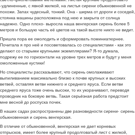
-удлиненные, с явной жилкой, на листья сирени обыкновенной не
похожи. Запах чудесный, тонкий. Она - ширма от дороги и соседей,
стоянка машины расположена под нею и закрыта от солнца
надежно. Одно плохо- выросла наша венгерская сирень более 5
метров и большую часть её цветов на такой высоте никто не видит.
Пришла пора ее омолодить и сформировать поминиатюрнее.
Почитала я про неё и посоветовалась со специалистами - как это
делают со старыми крупными экземплярами? Я-то думала,
подрежу ее по горизонтали на уровне трех метров и будут у меня
омоложенные кустики!
Но специалисты рассказывают, что сирень омолаживают
выпиливанием максимально близко к почве крупных и высоких
ветвей, оставляя ветви нижнего и среднего яруса. Если ветви
среднего яруса тоже очень высоки, то их укорачивают, переводя
проводник на боковую ветвь. Такая серьёзная работа предстоит
мне весной до роспуска почек.
В наших садах распространены две разновидности сирени- сирень
обыкновенная и сирень венгерская.
В отличие от обыкновенной, венгерская не дает корневых
отпрысков, имеет более крупный продолговатый лист с жилкой,