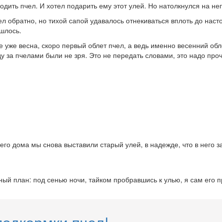
 водить пчел. И хотел подарить ему этот улей. Но натолкнулся на 
ел обратно, но тихой сапой удавалось отнекиваться вплоть до нас
ишлось.
ре уже весна, скоро первый облет пчел, а ведь именно весенний об
у за пчелами были не зря. Это не передать словами, это надо проч
его дома мы снова выставили старый улей, в надежде, что в него з
етный план: под сенью ночи, тайком пробравшись к улью, я сам его 