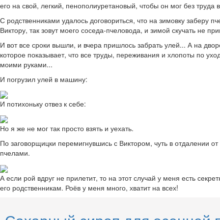
его на свой, легкий, пенополиуретановый, чтобы он мог без труда
С родственниками удалось договориться, что на зимовку заберу пч
Виктору, так зовут моего соседа-пчеловода, и зимой скучать не пр
И вот все сроки вышли, и вчера пришлось забрать улей... А на дво
которое показывает, что все труды, переживания и хлопоты по уход
моими руками...
И погрузил улей в машину:
И потихоньку отвез к себе:
Но я же не мог так просто взять и уехать.
По заговорщицки перемигнувшись с Виктором, чуть в отдалении от 
пчелами.
А если рой вдруг не прилетит, то на этот случай у меня есть секр
его родственникам. Роёв у меня много, хватит на всех!