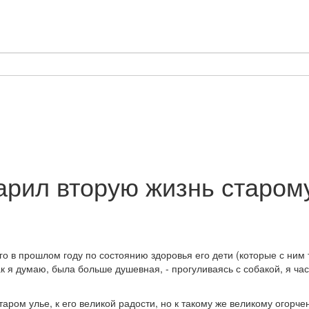
арил вторую жизнь старом
о в прошлом году по состоянию здоровья его дети (которые с ним т
 я думаю, была больше душевная, - прогуливаясь с собакой, я част
аром улье, к его великой радости, но к такому же великому огорче