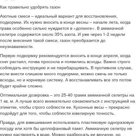
Как правильно удобрять газон
Азотные смеси – идеальный вариант для восстановления,
подкормки. Их нужно вносить в конце весны – начале лета, когда
трава особенно сильно нуждается в «допинге». В аммиачной
селитре содержится около 35% азота. И уже через 1-2 недели
после внесения такой смеси, газон преобразится до
неузнаваемости.
Первую подкормку рекомендуется вносить в конце апреля, когда
снег растаял, почва просохла и появились всходы. Важно строго
соблюдать инструкцию и не перебарщивать. В противном случае,
если внести слишком много подкормки, можно сжечь не только
всходы, но и корневую систему. А восстанавливать все это потом
будет крайне сложно.
Оптимальная дозировка – это 25-40 грамм аммиачной селитры на
1 кв. м. А лучше всего внимательно ознакомиться с инструкцией на
этикетке, чтобы строго соблюсти ее. Кухонные весы – прекрасно
подойдут для того, чтобы соблюсти ювелирную точность.
Правда, для взвешивания использовать пластиковую одноразовую
посуду или хотя бы целлофановый пакет. Аммиачную селитру не
нужно растворять в воде. Можно разбросать ее вручную, но