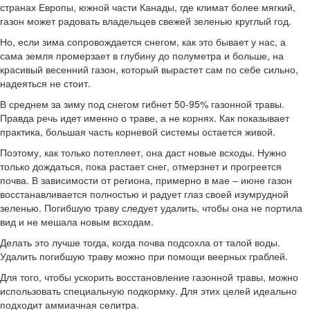
странах Европы, южной части Канады, где климат более мягкий,
газон может радовать владельцев свежей зеленью круглый год.
Но, если зима сопровождается снегом, как это бывает у нас, а
сама земля промерзает в глубину до полуметра и больше, на
красивый весенний газон, который вырастет сам по себе сильно,
надеяться не стоит.
В среднем за зиму под снегом гибнет 50-95% газонной травы.
Правда речь идет именно о траве, а не корнях. Как показывает
практика, большая часть корневой системы остается живой.
Поэтому, как только потеплеет, она даст новые всходы. Нужно
только дождаться, пока растает снег, отмерзнет и прогреется
почва. В зависимости от региона, примерно в мае – июне газон
восстанавливается полностью и радует глаз своей изумрудной
зеленью. Погибшую траву следует удалить, чтобы она не портила
вид и не мешала новым всходам.
Делать это лучше тогда, когда почва подсохла от талой воды.
Удалить погибшую траву можно при помощи веерных граблей.
Для того, чтобы ускорить восстановление газонной травы, можно
использовать специальную подкормку. Для этих целей идеально
подходит аммиачная селитра.