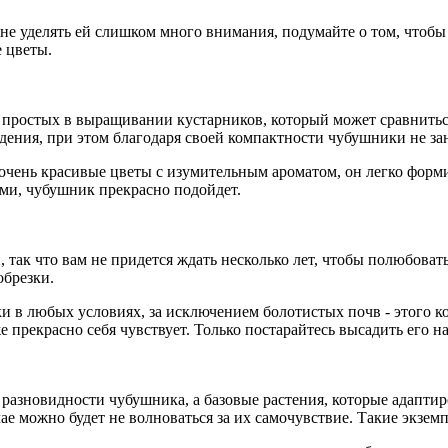
 не уделять ей слишком много внимания, подумайте о том, чтоб
 цветы.
 простых в выращивании кустарников, который может сравнитьс
ения, при этом благодаря своей компактности чубушники не зани
 очень красивые цветы с изумительным ароматом, он легко форми
ями, чубушник прекрасно подойдет.
 так что вам не придется ждать несколько лет, чтобы полюбоват
обрезки.
 в любых условиях, за исключением болотистых почв - этого к
прекрасно себя чувствует. Только постарайтесь высадить его на
 разновидности чубушника, а базовые растения, которые адапти
ае можно будет не волноваться за их самочувствие. Такие экзе