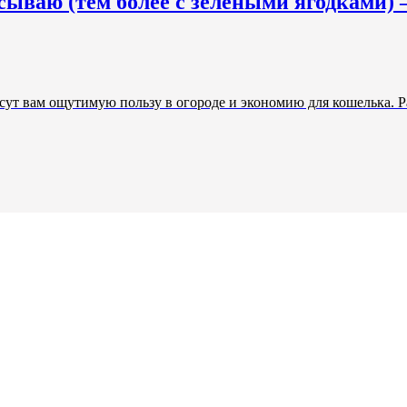
сываю (тем более с зелеными ягодками)
т вам ощутимую пользу в огороде и экономию для кошелька. Рас