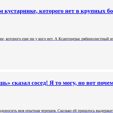
 кустарнике, которого нет в крупных бо
е, которого еще ни у кого нет. А Ксантоцерас рябинолистный им
 сказал сосед! Я то могу, но вот почем
лодоносить моя опытная черешня. Сколько ей пришлось выдержать 