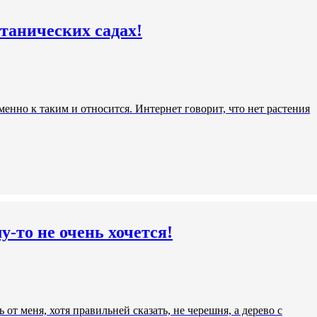
танических садах!
енно к таким и относится. Интернет говорит, что нет растения
у-то не очень хочется!
от меня, хотя правильней сказать, не черешня, а дерево с