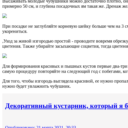
Высаживать молодые чубушники можно достаточно плотно, они 
примерно 50 см, и глубина посадочных ям такая же. Дренаж жел
При посадке не заглубляйте корневую шейку больше чем на 3 с
укорениться.
,Уход за живой изгородью простой - проводите вовремя обрезк
цветения. Также убирайте засыхающие соцветия, тогда цветен
Для формирования красивых и пышных кустов первые два-три го
самую процедуру повторяйте на следующий год с побегами, ко
Для того, чтобы изгородь выглядела красивой, ее нужно пропал
нужно будет увлажнить чубушник.
Декоративный кустарник, который я б
Опубликовано: 21 марта 2021, 20:33