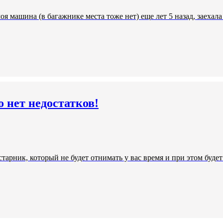
я машина (в багажнике места тоже нет) еще лет 5 назад, заехала 
о нет недостатков!
тарник, который не будет отнимать у вас время и при этом буде