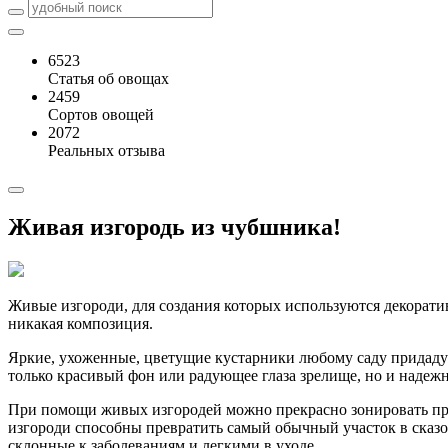
6523
Статья об овощах
2459
Сортов овощей
2072
Реальных отзыва
Живая изгородь из чубшника!
Живые изгороди, для создания которых используются декорати
никакая композиция.
Яркие, ухоженные, цветущие кустарники любому саду придадут 
только красивый фон или радующее глаза зрелище, но и надежн
При помощи живых изгородей можно прекрасно зонировать прост
изгороди способны превратить самый обычный участок в сказо
склонные к заболеваниям и легкими в уходе.