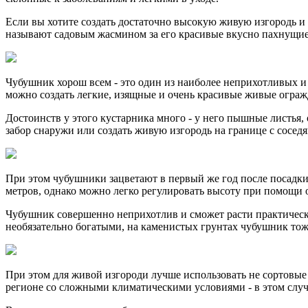
Если вы хотите создать достаточно высокую живую изгородь и
называют садовым жасмином за его красивые вкусно пахнущие
Чубушник хорош всем - это один из наиболее неприхотливых и
можно создать легкие, изящные и очень красивые живые огражд
Достоинств у этого кустарника много - у него пышные листья,
забор снаружи или создать живую изгородь на границе с сосед
При этом чубушники зацветают в первый же год после посадки,
метров, однако можно легко регулировать высоту при помощи 
Чубушник совершенно неприхотлив и сможет расти практически
необязательно богатыми, на каменистых грунтах чубушник тоже 
При этом для живой изгороди лучше использовать не сортовые
регионе со сложными климатическими условиями - в этом случ