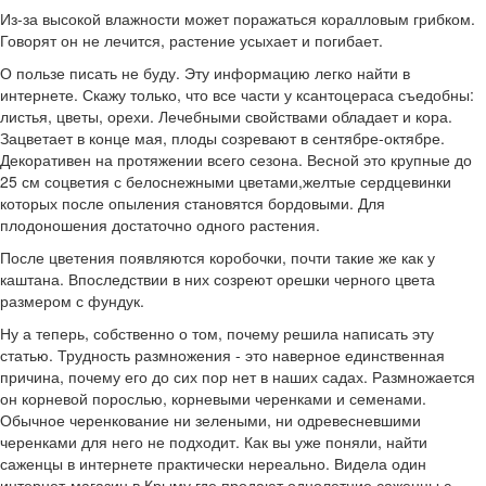
Из-за высокой влажности может поражаться коралловым грибком.
Говорят он не лечится, растение усыхает и погибает.
О пользе писать не буду. Эту информацию легко найти в
интернете. Скажу только, что все части у ксантоцераса съедобны:
листья, цветы, орехи. Лечебными свойствами обладает и кора.
Зацветает в конце мая, плоды созревают в сентябре-октябре.
Декоративен на протяжении всего сезона. Весной это крупные до
25 см соцветия с белоснежными цветами,желтые сердцевинки
которых после опыления становятся бордовыми. Для
плодоношения достаточно одного растения.
После цветения появляются коробочки, почти такие же как у
каштана. Впоследствии в них созреют орешки черного цвета
размером с фундук.
Ну а теперь, собственно о том, почему решила написать эту
статью. Трудность размножения - это наверное единственная
причина, почему его до сих пор нет в наших садах. Размножается
он корневой порослью, корневыми черенками и семенами.
Обычное черенкование ни зелеными, ни одревесневшими
черенками для него не подходит. Как вы уже поняли, найти
саженцы в интернете практически нереально. Видела один
интернет-магазин в Крыму где продают однолетние саженцы с