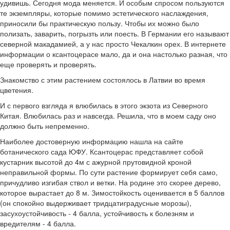
удивишь. Сегодня мода меняется. И особым спросом пользуются
те экземпляры, которые помимо эстетического наслаждения,
приносили бы практическую пользу. Чтобы их можно было
полизать, заварить, погрызть или поесть. В Германии его называют
северной макадамией, а у нас просто Чекалкин орех. В интернете
информации о ксантоцерасе мало, да и она настолько разная, что
еще проверять и проверять.
Знакомство с этим растением состоялось в Латвии во время
цветения.
И с первого взгляда я влюбилась в этого экзота из Северного
Китая. Влюбилась раз и навсегда. Решила, что в моем саду оно
должно быть непременно.
Наиболее достоверную информацию нашла на сайте
ботанического сада ЮФУ. Ксантоцерас представляет собой
кустарник высотой до 4м с ажурной прутовидной кроной
неправильной формы. По сути растение формирует себя само,
причудливо изгибая ствол и ветки. На родине это скорее дерево,
которое вырастает до 8 м. Зимостойкость оценивается в 5 баллов
(он спокойно выдерживает тридцатиградусные морозы),
засухоустойчивость - 4 балла, устойчивость к болезням и
вредителям - 4 балла.