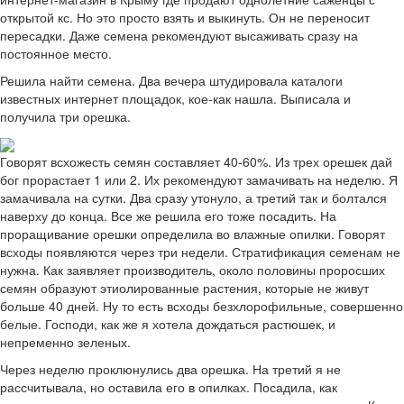
открытой кс. Но это просто взять и выкинуть. Он не переносит
пересадки. Даже семена рекомендуют высаживать сразу на
постоянное место.
Решила найти семена. Два вечера штудировала каталоги
известных интернет площадок, кое-как нашла. Выписала и
получила три орешка.
Говорят всхожесть семян составляет 40-60%. Из трех орешек дай
бог прорастает 1 или 2. Их рекомендуют замачивать на неделю. Я
замачивала на сутки. Два сразу утонуло, а третий так и болтался
наверху до конца. Все же решила его тоже посадить. На
проращивание орешки определила во влажные опилки. Говорят
всходы появляются через три недели. Стратификация семенам не
нужна. Как заявляет производитель, около половины проросших
семян образуют этиолированные растения, которые не живут
больше 40 дней. Ну то есть всходы безхлорофильные, совершенно
белые. Господи, как же я хотела дождаться растюшек, и
непременно зеленых.
Через неделю проклюнулись два орешка. На третий я не
рассчитывала, но оставила его в опилках. Посадила, как