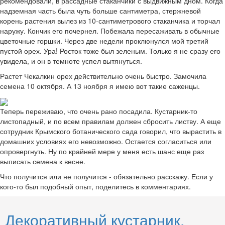
рекомендовали, в рассадные стаканчики с выдвижным дном. Когда
надземная часть была чуть больше сантиметра, стержневой
корень растения вылез из 10-сантиметрового стаканчика и торчал
наружу. Кончик его почернел. Побежала пересаживать в обычные
цветочные горшки. Через две недели проклюнулся мой третий
пустой орех. Ура! Росток тоже был зеленым. Только я не сразу его
увидела, и он в темноте успел вытянуться.
Растет Чекалкин орех действительно очень быстро. Замочила
семена 10 октября. А 13 ноября я имею вот такие саженцы.
Теперь переживаю, что очень рано посадила. Кустарник-то
листопадный, и по всем правилам должен сбросить листву. А еще
сотрудник Крымского ботанического сада говорил, что вырастить в
домашних условиях его невозможно. Остается согласиться или
опровергнуть. Ну по крайней мере у меня есть шанс еще раз
выписать семена к весне.
Что получится или не получится - обязательно расскажу. Если у
кого-то был подобный опыт, поделитесь в комментариях.
Декоративный кустарник,