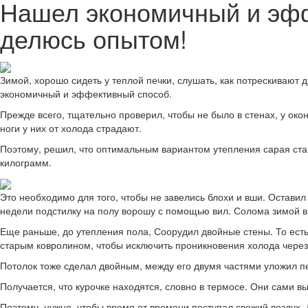
Нашел экономичный и эфф
делюсь опытом!
Зимой, хорошо сидеть у теплой печки, слушать, как потрескивают д
экономичный и эффективный способ.
Прежде всего, тщательно проверил, чтобы не было в стенах, у око
ноги у них от холода страдают.
Поэтому, решил, что оптимальным вариантом утепления сарая стан
килограмм.
Это необходимо для того, чтобы не завелись блохи и вши. Оставил 
недели подстилку на полу ворошу с помощью вил. Солома зимой в
Еще раньше, до утепления пола, Соорудил двойные стены. То есть
старым ковролином, чтобы исключить проникновения холода через
Потолок тоже сделал двойным, между его двумя частями уложил п
Получается, что курочке находятся, словно в термосе. Они сами в
Поэтому, нужно, чтобы время от времени поступал свежий воздух