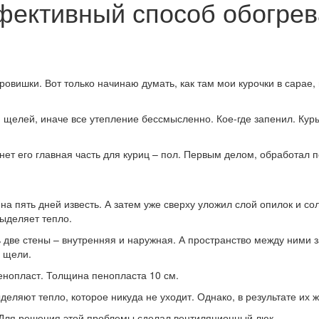
ективный способ обогрева
ровишки. Вот только начинаю думать, как там мои курочки в сарае, 
н щелей, иначе все утепление бессмысленно. Кое-где запенил. Кур
ет его главная часть для куриц – пол. Первым делом, обработал 
на пять дней известь. А затем уже сверху уложил слой опилок и со
ыделяет тепло.
 две стены – внутренняя и наружная. А пространство между ними 
 щели.
енопласт. Толщина пенопласта 10 см.
ыделяют тепло, которое никуда не уходит. Однако, в результате и
. Для решения этой проблемы сделал вентиляционный люк.