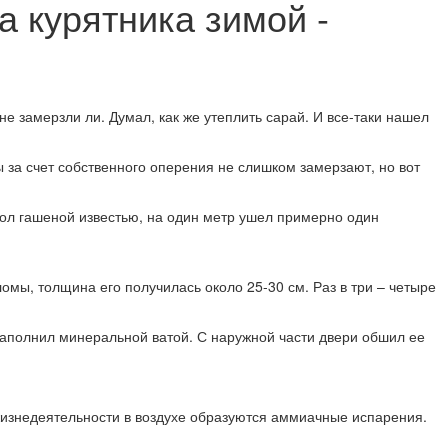
 курятника зимой -
не замерзли ли. Думал, как же утеплить сарай. И все-таки нашел
ы за счет собственного оперения не слишком замерзают, но вот
пол гашеной известью, на один метр ушел примерно один
ломы, толщина его получилась около 25-30 см. Раз в три – четыре
заполнил минеральной ватой. С наружной части двери обшил ее
х жизнедеятельности в воздухе образуются аммиачные испарения.