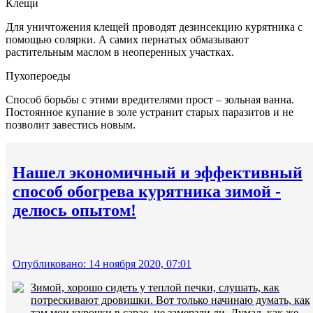
Клещи
Для уничтожения клещей проводят дезинсекцию курятника с
помощью солярки. А самих пернатых обмазывают
растительным маслом в неоперенных участках.
Пухопероеды
Способ борьбы с этими вредителями прост – зольная ванна.
Постоянное купание в золе устранит старых паразитов и не
позволит завестись новым.
Нашел экономичный и эффективный
способ обогрева курятника зимой -
делюсь опытом!
Опубликовано: 14 ноября 2020, 07:01
Зимой, хорошо сидеть у теплой печки, слушать, как
потрескивают дровишки. Вот только начинаю думать, как
там мои курочки в сарае, не замерзли ли. Думал, как же