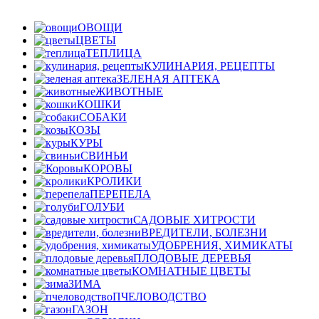
ОВОЩИ
ЦВЕТЫ
ТЕПЛИЦА
КУЛИНАРИЯ, РЕЦЕПТЫ
ЗЕЛЕНАЯ АПТЕКА
ЖИВОТНЫЕ
КОШКИ
СОБАКИ
КОЗЫ
КУРЫ
СВИНЬИ
КОРОВЫ
КРОЛИКИ
ПЕРЕПЕЛА
ГОЛУБИ
САДОВЫЕ ХИТРОСТИ
ВРЕДИТЕЛИ, БОЛЕЗНИ
УДОБРЕНИЯ, ХИМИКАТЫ
ПЛОДОВЫЕ ДЕРЕВЬЯ
КОМНАТНЫЕ ЦВЕТЫ
ЗИМА
ПЧЕЛОВОДСТВО
ГАЗОН