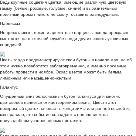
Ведь крупные соцветия цветка, имеющие различную цветовую
гамму (белые, розовые, голубые, синие) и выразительный
приятный аромат никого не смогут оставить равнодушным.
Нарциссы
Неприхотливые, яркие и ароматные нарциссы всегда прекрасно
смотрятся на цветочной клумбе среди других своих луковичных
сородичей.
Цветы гордо продемонстрируют свои бутоны в начале мая, но об
этом нужно позаботится заблаговременно, а именно посевные
работы провести в ноябре. Окрас цветов может быть белым,
лимонным или насыщенно-желтым.
Галантус
Опущенный вниз белоснежный бутон галантуса для многих
цветоводов является олицетворением весны. Цвести этот
прекрасный цветок начинает в конце зимы или ранней весной и,
как правило, это событие совпадает с появлением на
приусадебном участке первых проталин.
Галантус отлично украсит ранний весенний сад, а его прекрасное