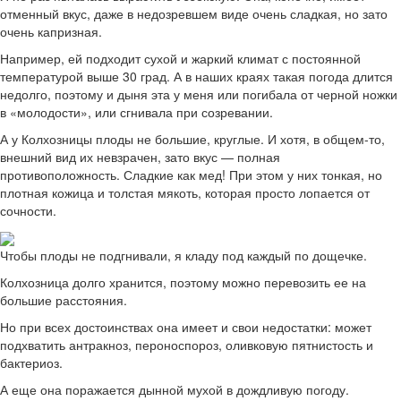
отменный вкус, даже в недозревшем виде очень сладкая, но зато
очень капризная.
Например, ей подходит сухой и жаркий климат с постоянной
температурой выше 30 град. А в наших краях такая погода длится
недолго, поэтому и дыня эта у меня или погибала от черной ножки
в «молодости», или сгнивала при созревании.
А у Колхозницы плоды не большие, круглые. И хотя, в общем-то,
внешний вид их невзрачен, зато вкус — полная
противоположность. Сладкие как мед! При этом у них тонкая, но
плотная кожица и толстая мякоть, которая просто лопается от
сочности.
Чтобы плоды не подгнивали, я кладу под каждый по дощечке.
Колхозница долго хранится, поэтому можно перевозить ее на
большие расстояния.
Но при всех достоинствах она имеет и свои недостатки: может
подхватить антракноз, пероноспороз, оливковую пятнистость и
бактериоз.
А еще она поражается дынной мухой в дождливую погоду.