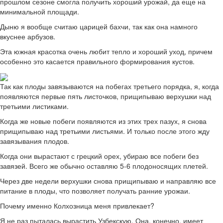
прошлом сезоне смогла получить хороший урожай, да еще на
минимальной площади.
Дыню я вообще считаю царицей бахчи, так как она намного
вкуснее арбузов.
Эта южная красотка очень любит тепло и хороший уход, причем
особенно это касается правильного формирования кустов.
Так как плоды завязываются на побегах третьего порядка, я, когда
появляются первые пять листочков, прищипываю верхушки над
третьими листиками.
Когда же новые побеги появляются из этих трех пазух, я снова
прищипываю над третьими листьями. И только после этого жду
завязывания плодов.
Когда они вырастают с грецкий орех, убираю все побеги без
завязей. Всего же обычно оставляю 5-6 плодоносящих плетей.
Через две недели верхушки снова прищипываю и направляю все
питание в плоды, что позволяет получать ранние урожаи.
Почему именно Колхозница меня привлекает?
Я не раз пыталась вырастить Узбекскую. Она, конечно, имеет