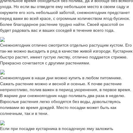
длительное время обходиться без полива, да и вообще без всякого
ухода. Но если вы отведете ему небольшое место в своем саду и
окружите его хоть небольшой заботой, снежноягодник предстанет
перед вами во всей красе, с огромным количеством ягод-бусинок.
Более благодарное растение трудно найти. Своей красотой он
будет радовать вас и ваших соседей в течение всего года.
Снежноягодник отлично смотрится отдельно растущим кустом. Его
так-же можно высадить в ряд в качестве живой изгороди. Кустарник
быстро растет, имеет густую листву, отлично поддается стрижке.
Прекрасно сочетается с другими растениями.
Снежноягодник в наши дни можно купить в любом питомнике.
Сажать растение можно и весной и осенью. К почве растение
неприхотливо, полив важен в период укоренения, в первое время.
В жаркие дни снежноягодник надо поливать два раза в неделю.
Взрослые растения легко обходятся без воды, довольствуясь
поливами во время дождей. Место посадки может быть как
солнечным, так и в тени.
Если при посадке кустарника в посадочную яму заложить