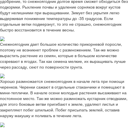
удобрение, то снежноягодник долгое время сможет обходиться без
подкормки. Рыхление почвы и удаление сорняков вокруг кустов
будут нелишними при выращивании. Зимует без укрытия легко
выдерживая понижение температуры до -35 градусов. Если
отдельные ветки подмерзнут, то это не страшно, снежноягодник
быстро восстановится в течение весны.
Снежноягодник дает большое количество прикорневой поросли,
поэтому не возникнет проблем с размножением. Так-же можно
вырастить растение из семян, которые в большом количестве
созревают в ягодах. Так как семена мелкие, их выращивать лучше
через рассаду, сеют по поверхности грунта.
Хорошо размножается снежноягодник в начале лета при помощи
черенков. Черенки сажают в отдельные стаканчики и помещают в
мини-теплички. В начале осени молодые растения высаживают на
постоянное место. Так-же можно размножать кустарник отводками,
для этого боковые ветви пригибают к земле, удаляют листья и
закрепляют побег шпилькой. Побег присыпать землей, оставив
наружу макушку и поливать в течение лета.