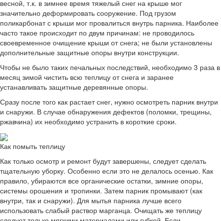
весной, т.к. в зимнее время тяжелый снег на крыше мог
значительно деформировать сооружение. Под грузом
поликарбонат с крыши мог провалиться внутрь парника. Наиболее
часто такое происходит по двум причинам: не проводилось
своевременное очищение крыши от снега; не были установлены
дополнительные защитные опоры внутри конструкции.
Чтобы не было таких печальных последствий, необходимо 3 раза в
месяц зимой чистить всю теплицу от снега и заранее
устанавливать защитные деревянные опоры.
Сразу после того как растает снег, нужно осмотреть парник внутри
и снаружи. В случае обнаружения дефектов (поломки, трещины,
ржавчина) их необходимо устранить в короткие сроки.
Как помыть теплицу
Как только осмотр и ремонт будут завершены, следует сделать
тщательную уборку. Особенно если это не делалось осенью. Как
правило, убираются все органические остатки, зимние опоры,
системы орошения и тропинки. Затем парник промывают (как
внутри, так и снаружи). Для мытья парника лучше всего
использовать слабый раствор марганца. Очищать же теплицу
следует только мягкими материалами или губкой. Если