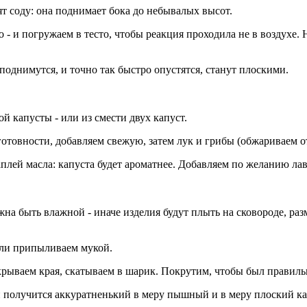
т соду: она поднимает бока до небывалых высот.
- и погружаем в тесто, чтобы реакция проходила не в воздухе. Н
поднимутся, и точно так быстро опустятся, станут плоскими.
й капусты - или из смести двух капуст.
отовности, добавляем свежую, затем лук и грибы (обжариваем о
аплей масла: капуста будет ароматнее. Добавляем по желанию ла
на быть влажной - иначе изделия будут плыть на сковороде, раз
или припыливаем мукой.
крываем края, скатываем в шарик. Покрутим, чтобы был правильн
т и получится аккуратненький в меру пышный и в меру плоский 