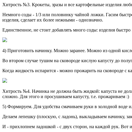
Хитрость №3. Крокеты, зразы и все картофельные изделия любя
Немного соды - 1/3 или половинку чайной ложки. Гасим быстро 
изделия, сделает их более нежными - однозначно.
Единственное, не стоит добавлять много соды: изделия быстро 
4) Приготовить начинку. Можно заранее. Можно из одной кисло
Во втором случае тушим на сковороде кислую капусту до полуг
Когда жидкость испарится - можно прожарить на сковороде с к
Хитрость №4. Начинка не должна быть жидкой: капуста не долж
сложно. Для этого и просушиваем капусту, т.е. прожариваем :)
5) Формируем. Для удобства смачиваем руки в холодной воде 
Делаем лепешку (плоскую, с ладонь), выкладываем начинку, за
И - прихлопнем ладошкой - с двух сторон, на каждой рук. Во