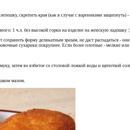
епешку, скрепить края (как в случае с варениками защипнуть) - 
ного: 1 ч.л. без высокой горки на изделие на женскую ладошку :
 сохранить форму деликатным зразам, не даст распадаться - они 
ровочные сухарики покрупнее. Если более плотные - мелкие или
муку, затем во взбитое со столовой ложкой воды и щепоткой соли
ишком малом.