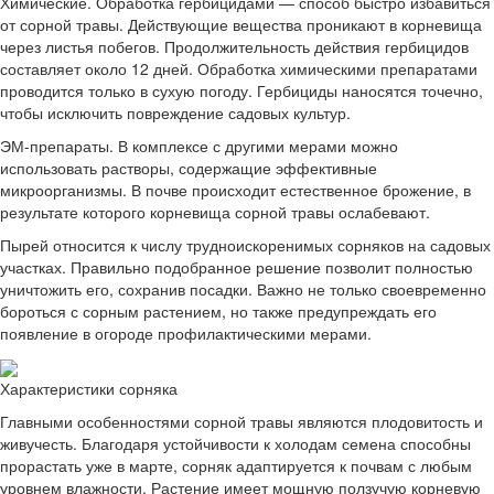
Химические. Обработка гербицидами — способ быстро избавиться
от сорной травы. Действующие вещества проникают в корневища
через листья побегов. Продолжительность действия гербицидов
составляет около 12 дней. Обработка химическими препаратами
проводится только в сухую погоду. Гербициды наносятся точечно,
чтобы исключить повреждение садовых культур.
ЭМ-препараты. В комплексе с другими мерами можно
использовать растворы, содержащие эффективные
микроорганизмы. В почве происходит естественное брожение, в
результате которого корневища сорной травы ослабевают.
Пырей относится к числу трудноискоренимых сорняков на садовых
участках. Правильно подобранное решение позволит полностью
уничтожить его, сохранив посадки. Важно не только своевременно
бороться с сорным растением, но также предупреждать его
появление в огороде профилактическими мерами.
Характеристики сорняка
Главными особенностями сорной травы являются плодовитость и
живучесть. Благодаря устойчивости к холодам семена способны
прорастать уже в марте, сорняк адаптируется к почвам с любым
уровнем влажности. Растение имеет мощную ползучую корневую