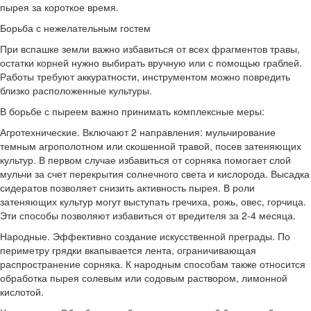
пырея за короткое время.
Борьба с нежелательным гостем
При вспашке земли важно избавиться от всех фрагментов травы,
остатки корней нужно выбирать вручную или с помощью граблей.
Работы требуют аккуратности, инструментом можно повредить
близко расположенные культуры.
В борьбе с пыреем важно принимать комплексные меры:
Агротехнические. Включают 2 направления: мульчирование
темным агрополотном или скошенной травой, посев затеняющих
культур. В первом случае избавиться от сорняка помогает слой
мульчи за счет перекрытия солнечного света и кислорода. Высадка
сидератов позволяет снизить активность пырея. В роли
затеняющих культур могут выступать гречиха, рожь, овес, горчица.
Эти способы позволяют избавиться от вредителя за 2-4 месяца.
Народные. Эффективно создание искусственной преграды. По
периметру грядки вкапывается лента, ограничивающая
распространение сорняка. К народным способам также относится
обработка пырея солевым или содовым раствором, лимонной
кислотой.