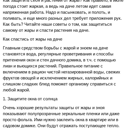
Как защитить себя и растения от жары? Как правило, в июле
погода стоит жаркая, а ведь на даче летом идет самая
напряженная работа. Надо и пасынковать, и полоть, и
поливать, и еще много разных дел требует приложения рук.
Как быть? Читайте наши советы о том, как защититься
самому от жары и спасти растения на даче.
Как спастись от жары на даче
Главным средством борьбы с жарой и зноем на даче
становятся вода, регулярные проветривания и способы
притенения окон и стен дачного домика, в т.ч. с помощью
лиан и вьющихся растений. Правильное питание с
включением в рацион чистой негазированной воды, свежих
фруктов овощей и исключением жирных, калорийных и
слишком сладких блюд поможет организму справиться с
любой жарой.
1. Защитите окна от солнца
Очень хорошие результаты защиты от жары и зноя
показывают полупрозрачные зеркальные пленки или даже
просто фольга. Ими нужно заклеить окна в квартире или в
садовом домике. Они будут отражать поступающее тепло.