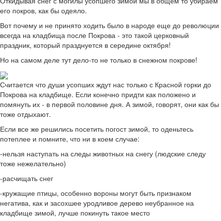
Откидывая снег с могилы усопшего зимой мы в общем то убираем
его покров, как бы одеяло.
Вот почему и не принято ходить было в народе еще до революции
всегда на кладбища после Покрова - это такой церковный
праздник, который празднуется в середине октября!
Но на самом деле тут дело-то не только в снежном покрове!
Считается что души усопших ждут нас только с Красной горки до
Покрова на кладбище. Если конечно придти как положено и
помянуть их - в первой половине дня. А зимой, говорят, они как бы
тоже отдыхают.
Если все же решились посетить погост зимой, то оденьтесь
потеплее и помните, что ни в коем случае:
-нельзя наступать на следы животных на снегу (людские следу
тоже нежелательно)
-расчищать снег
-кружащие птицы, особенно вороны могут быть признаком
негатива, как и засохшее уродливое дерево неубранное на
кладбище зимой, лучше покинуть такое место