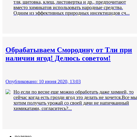
тля, щитовка, клещ, листовертка и др., предпочитают
вместо химикатов использовать народные средства.
Одним из эффективных природных инсектицидов сч...
Обрабатываем Смородину от Тли при
наличии ягод! Делюсь советом!
Опубликовано: 10 июня 2020, 13:03
Но если по весне еще можно обработать даже химией, то
сейчас когда есть грозди ягод это делать не хочется.Все мы
хотим получать урожай со своей дачи не напичканный
химикатами, согласитесь?...
полезно