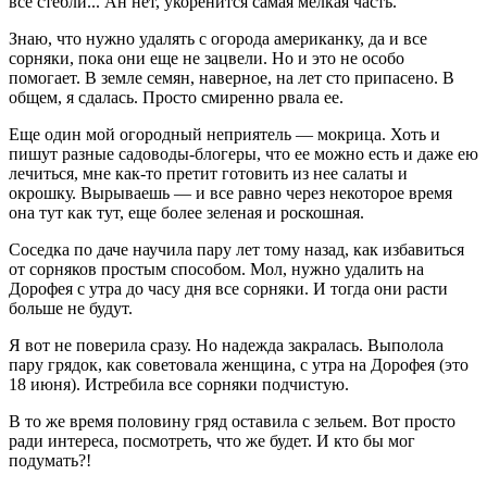
все стебли... Ан нет, укоренится самая мелкая часть.
Знаю, что нужно удалять с огорода американку, да и все
сорняки, пока они еще не зацвели. Но и это не особо
помогает. В земле семян, наверное, на лет сто припасено. В
общем, я сдалась. Просто смиренно рвала ее.
Еще один мой огородный неприятель — мокрица. Хоть и
пишут разные садоводы-блогеры, что ее можно есть и даже ею
лечиться, мне как-то претит готовить из нее салаты и
окрошку. Вырываешь — и все равно через некоторое время
она тут как тут, еще более зеленая и роскошная.
Соседка по даче научила пару лет тому назад, как избавиться
от сорняков простым способом. Мол, нужно удалить на
Дорофея с утра до часу дня все сорняки. И тогда они расти
больше не будут.
Я вот не поверила сразу. Но надежда закралась. Выполола
пару грядок, как советовала женщина, с утра на Дорофея (это
18 июня). Истребила все сорняки подчистую.
В то же время половину гряд оставила с зельем. Вот просто
ради интереса, посмотреть, что же будет. И кто бы мог
подумать?!