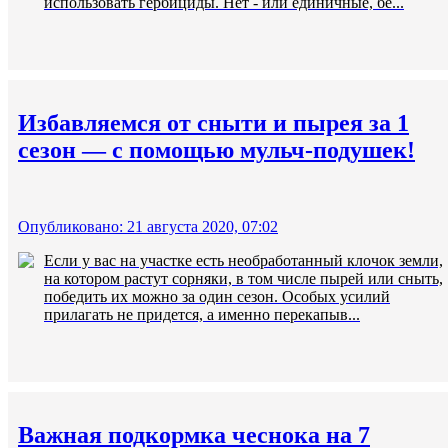
использовать гербициды. Нет - или единичные, бе...
Избавляемся от сныти и пырея за 1
сезон — с помощью мульч-подушек!
Опубликовано: 21 августа 2020, 07:02
Если у вас на участке есть необработанный клочок земли,
на котором растут сорняки, в том числе пырей или сныть,
победить их можно за один сезон. Особых усилий
прилагать не придется, а именно перекапыв...
Важная подкормка чеснока на 7