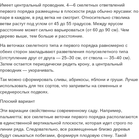
Имеет центральный проводник. 4—6 скелетных ответвлений
первого порядка размещены в плоскости ряда обычно ярусами: по
паре в каждом, в ряд ветка не смотрит. Относительно стволика
ветви растут под углом от 45 до 55 градусов. Между ярусом
расстояние может сильно варьироваться (от 60 до 90 см). Чем
дерево выше, тем больше и расстояние.
На веточках скелетного типа и первого порядка равномерно с
обеих сторон закладывают разветвления полускелетного типа
(отступление друг от друга — 25–30 см, от ствола — 35–40 см).
Затем остается периодически редить крону, а центральный
проводник — укорачивать.
Так можно сформировать сливы, абрикосы, яблони и груши. Лучше
использовать для тех сортов, что запривиты на семенных и
среднерослых подвоях.
Плоский вариант
Эти вариации свойственны современному саду. Например,
пальметта: все скелетные веточки первого порядка располагаются
в единственной вертикальной плоскости, которая идет строго по
линии ряда. Следовательно, все размещенные близко деревья
будут смыкаться побегами, формируя плодовую стену. Такой