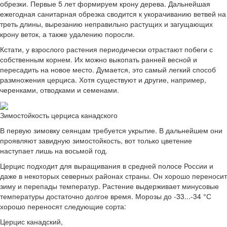
обрезки. Первые 5 лет формируем крону дерева. Дальнейшая
ежегодная санитарная обрезка сводится к укорачиванию ветвей на
треть длины, вырезанию неправильно растущих и загущающих
крону веток, а также удалению поросли.
Кстати, у взрослого растения периодически отрастают побеги с
собственным корнем. Их можно выкопать ранней весной и
пересадить на новое место. Думается, это самый легкий способ
размножения церциса. Хотя существуют и другие, например,
черенками, отводками и семенами.
Зимостойкость церциса канадского
В первую зимовку сеянцам требуется укрытие. В дальнейшем они
проявляют завидную зимостойкость, вот только цветение
наступает лишь на восьмой год.
Церцис подходит для выращивания в средней полосе России и
даже в некоторых северных районах страны. Он хорошо переносит
зиму и перепады температур. Растение выдерживает минусовые
температуры достаточно долгое время. Морозы до -33...-34 °С
хорошо переносят следующие сорта:
Церцис канадский,