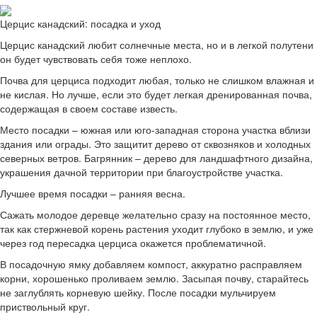
Церцис канадский: посадка и уход
Церцис канадский любит солнечные места, но и в легкой полутени
он будет чувствовать себя тоже неплохо.
Почва для церциса подходит любая, только не слишком влажная и
не кислая. Но лучше, если это будет легкая дренированная почва,
содержащая в своем составе известь.
Место посадки – южная или юго-западная сторона участка вблизи
здания или ограды. Это защитит дерево от сквозняков и холодных
северных ветров. Багрянник – дерево для ландшафтного дизайна,
украшения дачной территории при благоустройстве участка.
Лучшее время посадки – ранняя весна.
Сажать молодое деревце желательно сразу на постоянное место,
так как стержневой корень растения уходит глубоко в землю, и уже
через год пересадка церциса окажется проблематичной.
В посадочную ямку добавляем компост, аккуратно расправляем
корни, хорошенько проливаем землю. Засыпая почву, старайтесь
не заглублять корневую шейку. После посадки мульчируем
приствольный круг.