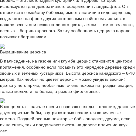
используется для декоративного оформления ландшафтов. Он
относится к семейству бобовых, имеет листочки в виде сердечек,
выделяется на фоне других интересным свойством листьев: в
начале весны они нежно-зеленого цвета, летом – темно-зеленого,
осенью – багряно-красного. За эту особенность церцис в народе
называют багрянником.
Выращивание церсиса
В палисаднике, на газоне или клумбе церцис становится центром
притяжения, особенно если посадить это нарядное деревце среди
хвойных и зеленых кустарников. Высота церсиса канадского – 6-10
метров. Как необычно цветет церсис – можно увидеть весной:
цветки у него яркие, необычные, очень похожи на гроздья акации,
только мельче и не белые, а розово-фиолетовые.
В конце лета – начале осени созревают плоды – плоские, длинные
двустворчатые бобы, внутри которых находятся коричневые
семена. Поздней осенью некоторые бобы опадают, другие, если
их не снять, так и продолжают висеть на дереве в течение двух
лет.