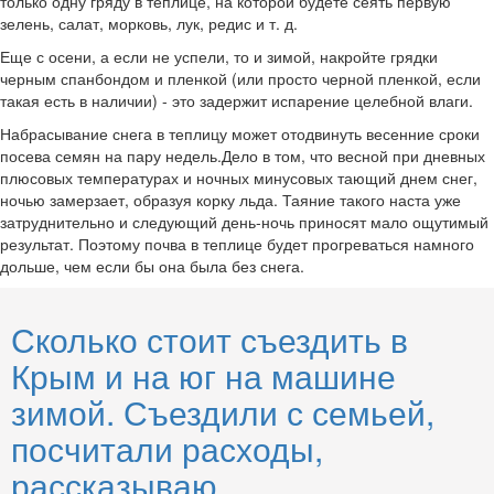
только одну гряду в теплице, на которой будете сеять первую
зелень, салат, морковь, лук, редис и т. д.
Еще с осени, а если не успели, то и зимой, накройте грядки
черным спанбондом и пленкой (или просто черной пленкой, если
такая есть в наличии) - это задержит испарение целебной влаги.
Набрасывание снега в теплицу может отодвинуть весенние сроки
посева семян на пару недель.Дело в том, что весной при дневных
плюсовых температурах и ночных минусовых тающий днем снег,
ночью замерзает, образуя корку льда. Таяние такого наста уже
затруднительно и следующий день-ночь приносят мало ощутимый
результат. Поэтому почва в теплице будет прогреваться намного
дольше, чем если бы она была без снега.
Сколько стоит съездить в
Крым и на юг на машине
зимой. Съездили с семьей,
посчитали расходы,
рассказываю