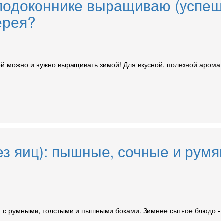
 подоконнике выращиваю (успеш
ерея?
ерей можно и нужно выращивать зимой! Для вкусной, полезной аром
ез яиц): пышные, сочные и рум
, с румными, толстыми и пышными боками. Зимнее сытное блюдо - с