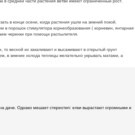
ак в средней части растения ветви имеют ограниченный рост.
ать в конце осени, когда растения ушли на зимний покой.
аем в порошок стимулятора корнеобразования ( корневин, янтарная
иваем черенки при помощи распылителя.
, то весной их закаливают и высаживают в открытый грунт
ем, в зимние холода теплицы желательно укрывать матами, а
 на даче. Однако мешает стереотип: елки вырастают огромными и