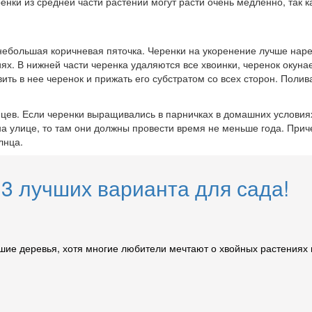
нки из средней части растений могут расти очень медленно, так к
небольшая коричневая пяточка. Черенки на укоренение лучше нарез
иях. В нижней части черенка удаляются все хвоинки, черенок окун
авить в нее черенок и прижать его субстратом со всех сторон. Пол
цев. Если черенки выращивались в парничках в домашних условиях
а улице, то там они должны провести время не меньше года. Прич
лнца.
3 лучших варианта для сада!
ьшие деревья, хотя многие любители мечтают о хвойных растениях