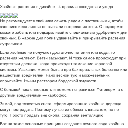
Хвойные растения в дизайне - 4 правила соседства и ухода
Не рекомендуется хвойники сажать рядом с лиственными, чтобы
зацепившиеся листья не вызвали выпревания хвои. О подкормке
можете забыть или подкармливайте специальным удобрением для
хвойных. В жаркие дни полив удваивайте и прикрывайте растения
лутрасилом.
Если хвойные не получают достаточно питания или воды, то
растения желтеют. Ветви засыхают. И тоже самое происходит при
отсутствии дренажа, когда происходит замокание корневой
системы. Усыхание может быть и при бактериальных болезнях или
нашествии вредителей. Рано весной тую и можжевельник
опрыскайте 1%-ым раствором бордоской жидкости.
С большой численностью тли поможет справиться Фитоверм, а с
другими вредителями — карбофос.
Зимой, под тяжестью снега, сформированные хвойные деревца
могут пострадать. Поэтому лучше их обвязать шпагатом, но не
туго. Просто придать вид снопа, сохраняя вентиляцию.
Вот на такие основные принципы создания вечного сада хвойных