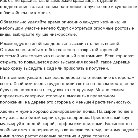
предпочтение только нашим растениям, а лучше еще и купленным
в ближайшем питомнике.
Обязательно уделяйте время описанию каждого хвойника: на
небольшом участке нелепо будут смотреться огромные ростовые
виды, выбирайте лучше низкорослые.
Рекомендуется хвойные деревья высаживать лишь весной.
Оптимально, чтобы это был саженец с закрытой корневой
системой или только что выкопанный в питомнике. Если корневая
открыта, то повышается риск высыхания корней, такое деревце
надо сразу высадить в сад или прикопать в полутени.
В питомнике узнайте, как росло дерево по отношению к сторонам
света. Хвойники очень трудно приживаются на новом месте, если
будут располагаться в саду как-то по-другому. Можно самим
определить северную сторону и высадить в правильном
положении: на дереве это сторона с меньшей растительностью.
Хвойным нужна хорошо дренированная почва. На сырой почве в
яму засыпьте битый кирпич, сделав дренаж. Приствольный круг
мульчируйте щепой, корой, торфом или опилками. Большинство
хвойных имеет поверхностную корневую систему, поэтому рядом с
ними плохо растут садовые растения и даже сорняки.