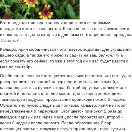
Вот и подходит январь к концу и пора заняться первыми
посадками этого сезона цветов. Конечно не все цветы нужно сеять
в январе, а те цветы которые с длинным вегетационным периодам.
Такие как:
Кальцеолярия морщинистая - этот цветок подойдет для украшения
вашего сада, а так же его можно высадить на ваш балкон. Ну а
если посеять его сейчас, то уже в этот год он у вас будет цвести с
мая по сентябрь.
Особенность посева этого цветка заключается в том, что его нужно
распределить по влажной поверхности не засыпая землей, а
слегка опрыскать с пулевизатора. Контейнер укрыть стеклом или
пленкой и поставить в теплое место. Для всходов необходима
температура градусов, прорастание происходит около 2 недель.
Обязательно нужно следить за поливом, кальцеолярия не любит
переувлажнения и пересушки. Этот цветок пикируют 2 раза до
высадки: первый раз через месяц после прорастания, второй -
через 2 недели после первого. После образования 2 пар
настоящих листьев, макушку следует прищипнуть, тогда кустики