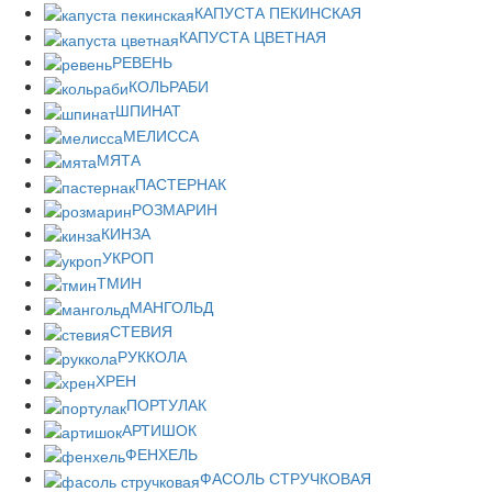
КАПУСТА ПЕКИНСКАЯ
КАПУСТА ЦВЕТНАЯ
РЕВЕНЬ
КОЛЬРАБИ
ШПИНАТ
МЕЛИССА
МЯТА
ПАСТЕРНАК
РОЗМАРИН
КИНЗА
УКРОП
ТМИН
МАНГОЛЬД
СТЕВИЯ
РУККОЛА
ХРЕН
ПОРТУЛАК
АРТИШОК
ФЕНХЕЛЬ
ФАСОЛЬ СТРУЧКОВАЯ