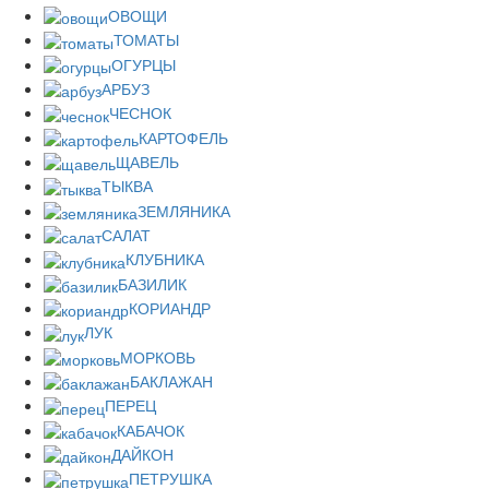
ОВОЩИ
ТОМАТЫ
ОГУРЦЫ
АРБУЗ
ЧЕСНОК
КАРТОФЕЛЬ
ЩАВЕЛЬ
ТЫКВА
ЗЕМЛЯНИКА
САЛАТ
КЛУБНИКА
БАЗИЛИК
КОРИАНДР
ЛУК
МОРКОВЬ
БАКЛАЖАН
ПЕРЕЦ
КАБАЧОК
ДАЙКОН
ПЕТРУШКА