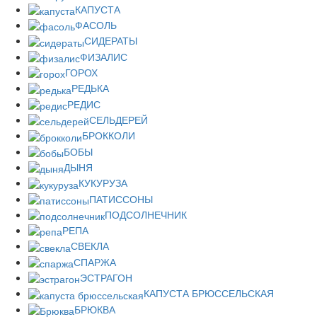
КАПУСТА
ФАСОЛЬ
СИДЕРАТЫ
ФИЗАЛИС
ГОРОХ
РЕДЬКА
РЕДИС
СЕЛЬДЕРЕЙ
БРОККОЛИ
БОБЫ
ДЫНЯ
КУКУРУЗА
ПАТИССОНЫ
ПОДСОЛНЕЧНИК
РЕПА
СВЕКЛА
СПАРЖА
ЭСТРАГОН
КАПУСТА БРЮССЕЛЬСКАЯ
БРЮКВА