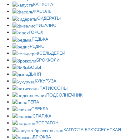
КАПУСТА
ФАСОЛЬ
СИДЕРАТЫ
ФИЗАЛИС
ГОРОХ
РЕДЬКА
РЕДИС
СЕЛЬДЕРЕЙ
БРОККОЛИ
БОБЫ
ДЫНЯ
КУКУРУЗА
ПАТИССОНЫ
ПОДСОЛНЕЧНИК
РЕПА
СВЕКЛА
СПАРЖА
ЭСТРАГОН
КАПУСТА БРЮССЕЛЬСКАЯ
БРЮКВА