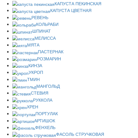
КАПУСТА ПЕКИНСКАЯ
КАПУСТА ЦВЕТНАЯ
РЕВЕНЬ
КОЛЬРАБИ
ШПИНАТ
МЕЛИССА
МЯТА
ПАСТЕРНАК
РОЗМАРИН
КИНЗА
УКРОП
ТМИН
МАНГОЛЬД
СТЕВИЯ
РУККОЛА
ХРЕН
ПОРТУЛАК
АРТИШОК
ФЕНХЕЛЬ
ФАСОЛЬ СТРУЧКОВАЯ