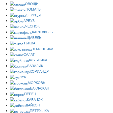
ОВОЩИ
ТОМАТЫ
ОГУРЦЫ
АРБУЗ
ЧЕСНОК
КАРТОФЕЛЬ
ЩАВЕЛЬ
ТЫКВА
ЗЕМЛЯНИКА
САЛАТ
КЛУБНИКА
БАЗИЛИК
КОРИАНДР
ЛУК
МОРКОВЬ
БАКЛАЖАН
ПЕРЕЦ
КАБАЧОК
ДАЙКОН
ПЕТРУШКА