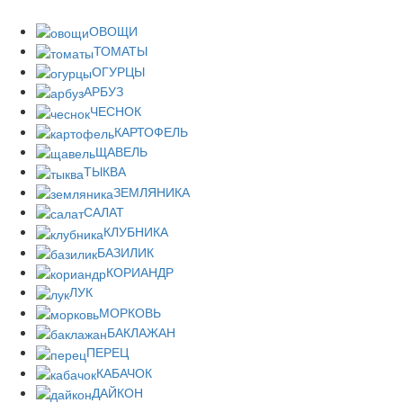
ОВОЩИ
ТОМАТЫ
ОГУРЦЫ
АРБУЗ
ЧЕСНОК
КАРТОФЕЛЬ
ЩАВЕЛЬ
ТЫКВА
ЗЕМЛЯНИКА
САЛАТ
КЛУБНИКА
БАЗИЛИК
КОРИАНДР
ЛУК
МОРКОВЬ
БАКЛАЖАН
ПЕРЕЦ
КАБАЧОК
ДАЙКОН