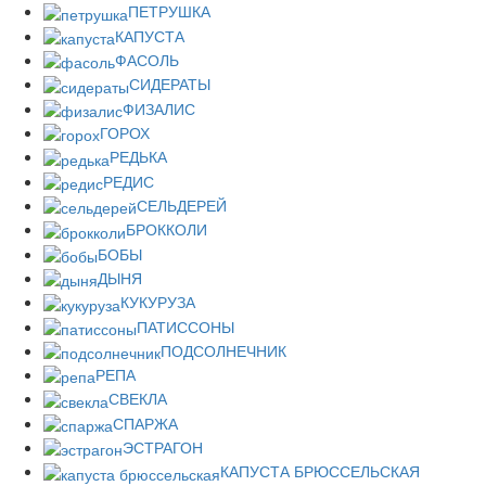
ПЕТРУШКА
КАПУСТА
ФАСОЛЬ
СИДЕРАТЫ
ФИЗАЛИС
ГОРОХ
РЕДЬКА
РЕДИС
СЕЛЬДЕРЕЙ
БРОККОЛИ
БОБЫ
ДЫНЯ
КУКУРУЗА
ПАТИССОНЫ
ПОДСОЛНЕЧНИК
РЕПА
СВЕКЛА
СПАРЖА
ЭСТРАГОН
КАПУСТА БРЮССЕЛЬСКАЯ