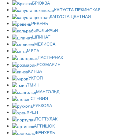
БРЮКВА
КАПУСТА ПЕКИНСКАЯ
КАПУСТА ЦВЕТНАЯ
РЕВЕНЬ
КОЛЬРАБИ
ШПИНАТ
МЕЛИССА
МЯТА
ПАСТЕРНАК
РОЗМАРИН
КИНЗА
УКРОП
ТМИН
МАНГОЛЬД
СТЕВИЯ
РУККОЛА
ХРЕН
ПОРТУЛАК
АРТИШОК
ФЕНХЕЛЬ