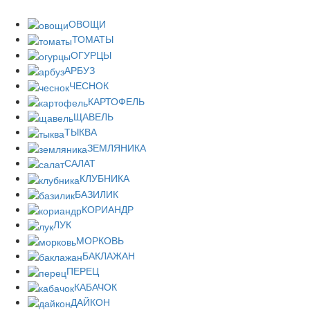
ОВОЩИ
ТОМАТЫ
ОГУРЦЫ
АРБУЗ
ЧЕСНОК
КАРТОФЕЛЬ
ЩАВЕЛЬ
ТЫКВА
ЗЕМЛЯНИКА
САЛАТ
КЛУБНИКА
БАЗИЛИК
КОРИАНДР
ЛУК
МОРКОВЬ
БАКЛАЖАН
ПЕРЕЦ
КАБАЧОК
ДАЙКОН