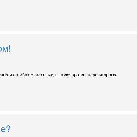
ом!
сных и антибактериальных, а также противопаразитарных
ле?