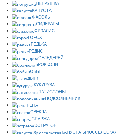
ПЕТРУШКА
КАПУСТА
ФАСОЛЬ
СИДЕРАТЫ
ФИЗАЛИС
ГОРОХ
РЕДЬКА
РЕДИС
СЕЛЬДЕРЕЙ
БРОККОЛИ
БОБЫ
ДЫНЯ
КУКУРУЗА
ПАТИССОНЫ
ПОДСОЛНЕЧНИК
РЕПА
СВЕКЛА
СПАРЖА
ЭСТРАГОН
КАПУСТА БРЮССЕЛЬСКАЯ