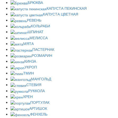
БРЮКВА
КАПУСТА ПЕКИНСКАЯ
КАПУСТА ЦВЕТНАЯ
РЕВЕНЬ
КОЛЬРАБИ
ШПИНАТ
МЕЛИССА
МЯТА
ПАСТЕРНАК
РОЗМАРИН
КИНЗА
УКРОП
ТМИН
МАНГОЛЬД
СТЕВИЯ
РУККОЛА
ХРЕН
ПОРТУЛАК
АРТИШОК
ФЕНХЕЛЬ