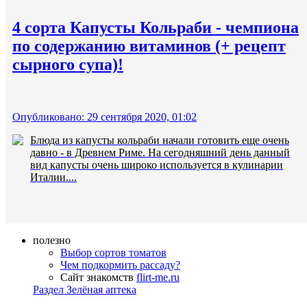
4 сорта Капусты Кольраби - чемпиона
по содержанию витаминов (+ рецепт
сырного супа)!
Опубликовано: 29 сентября 2020, 01:02
Блюда из капусты кольраби начали готовить еще очень
давно - в Древнем Риме. На сегодняшний день данный
вид капусты очень широко используется в кулинарии
Италии....
полезно
Выбор сортов томатов
Чем подкормить рассаду?
Сайт знакомств
flirt-me.ru
Раздел Зелёная аптека