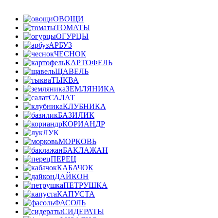
ОВОЩИ
ТОМАТЫ
ОГУРЦЫ
АРБУЗ
ЧЕСНОК
КАРТОФЕЛЬ
ЩАВЕЛЬ
ТЫКВА
ЗЕМЛЯНИКА
САЛАТ
КЛУБНИКА
БАЗИЛИК
КОРИАНДР
ЛУК
МОРКОВЬ
БАКЛАЖАН
ПЕРЕЦ
КАБАЧОК
ДАЙКОН
ПЕТРУШКА
КАПУСТА
ФАСОЛЬ
СИДЕРАТЫ