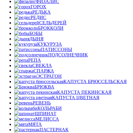
ФИЗАЛИС
ГОРОХ
РЕДЬКА
РЕДИС
СЕЛЬДЕРЕЙ
БРОККОЛИ
БОБЫ
ДЫНЯ
КУКУРУЗА
ПАТИССОНЫ
ПОДСОЛНЕЧНИК
РЕПА
СВЕКЛА
СПАРЖА
ЭСТРАГОН
КАПУСТА БРЮССЕЛЬСКАЯ
БРЮКВА
КАПУСТА ПЕКИНСКАЯ
КАПУСТА ЦВЕТНАЯ
РЕВЕНЬ
КОЛЬРАБИ
ШПИНАТ
МЕЛИССА
МЯТА
ПАСТЕРНАК