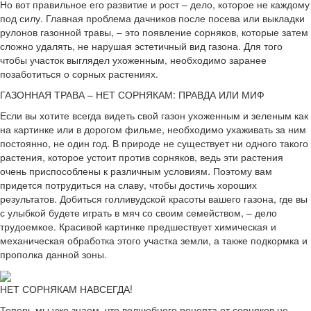
Но вот правильное его развитие и рост – дело, которое не каждому
под силу. Главная проблема дачников после посева или выкладки
рулонов газонной травы, – это появление сорняков, которые затем
сложно удалять, не нарушая эстетичный вид газона. Для того
чтобы участок выглядел ухоженным, необходимо заранее
позаботиться о сорных растениях.
ГАЗОННАЯ ТРАВА – НЕТ СОРНЯКАМ: ПРАВДА ИЛИ МИФ
Если вы хотите всегда видеть свой газон ухоженным и зеленым как
на картинке или в дорогом фильме, необходимо ухаживать за ним
постоянно, не один год. В природе не существует ни одного такого
растения, которое устоит против сорняков, ведь эти растения
очень приспособлены к различным условиям. Поэтому вам
придется потрудиться на славу, чтобы достичь хороших
результатов. Добиться голливудской красоты вашего газона, где вы
с улыбкой будете играть в мяч со своим семейством, – дело
трудоемкое. Красивой картинке предшествует химическая и
механическая обработка этого участка земли, а также подкормка и
прополка данной зоны.
НЕТ СОРНЯКАМ НАВСЕГДА!
Теперь мы уже знаем, что волшебного рецепта от сорняков не