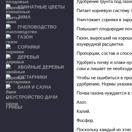
Удобрение грунта под газ
КОМНАТНЫЕ ЦВЕТЫ
Питает корневую систему 
ЗИМА
Уничтожает сорняки в зар
ПЧЕЛОВОДСТВО
Повышает плодородие поч
ГАЗОН
Газон, выросший на хорош
изумрудной расцветки.
СОРНЯКИ
Пропорции, состав и спос
ДЕРЕВЬЯ
Удобрять почву и злаки ну
ХВОЙНЫЕ ДЕРЕВЬЯ
соки и лишает ее необход
КУСТАРНИКИ
Чтобы не ошибиться в про
удобрению. Нормы указаны
БАНЯ И САУНА
Почва газона нуждается в 
ОБУСТРОЙСТВО ДАЧИ
Азот.
ГРИБЫ
Калий.
Фосфор.
Поскольку каждый из этих