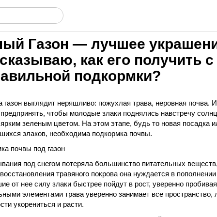
ный Газон — лучшее украшен
ссказываю, как его получить с
авильной подкормки?
а газон выглядит неряшливо: пожухлая трава, неровная почва. 
ы предпринять, чтобы молодые злаки поднялись навстречу солнц
ярким зеленым цветом. На этом этапе, будь то новая посадка 
шихся злаков, необходима подкормка почвы.
ка почвы под газон
ывания под снегом потеряла большинство питательных вещест
восстановления травяного покрова она нуждается в пополнении
ие от нее силу злаки быстрее пойдут в рост, уверенно пробивая
ьными элементами трава уверенно занимает все пространство, 
сти укорениться и расти.