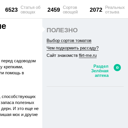
Статья об
Сортов
Реальных
6523
2459
2072
овощах
овощей
отзыва
ие
ПОЛЕЗНО
Выбор сортов томатов
Чем подкормить рассаду?
Сайт знакомств
flirt-me.ru
И перед садоводом
Раздел
у крепкими,
Зелёная
или помощь в
аптека
в, способствующих
 запаса полезных
 дерн. И это еще не
лишая мох и другие