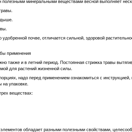
он полезными минеральными веществами весной выполняет неск
травы.
одыше.
вы.
о удобренной почве, отличается сильной, здоровой растительно
обы применения
жно также и в летний период. Постоянная стрижка травы вытяги
имой для растений жизненной силы.
порциях, надо перед применением ознакомиться с инструкцией, 
 на упаковке.
трех веществах:
 элементов обладает разными полезными свойствами, целесоо