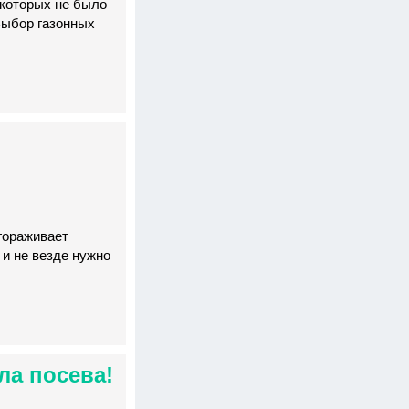
 которых не было
Выбор газонных
агораживает
 и не везде нужно
ла посева!