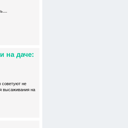
....
и на даче:
ы советуют не
я высаживания на