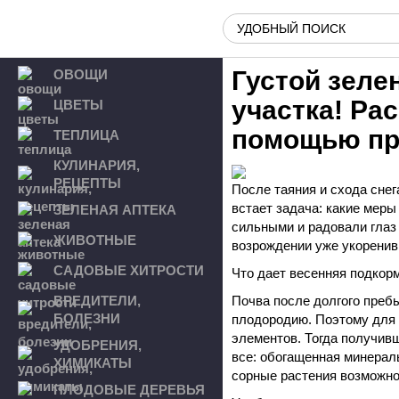
Густой зеле
ОВОЩИ
участка! Ра
ЦВЕТЫ
помощью пр
ТЕПЛИЦА
КУЛИНАРИЯ,
РЕЦЕПТЫ
После таяния и схода снег
встает задача: какие мер
ЗЕЛЕНАЯ АПТЕКА
сильными и радовали глаз 
ЖИВОТНЫЕ
возрождении уже укоренив
САДОВЫЕ ХИТРОСТИ
Что дает весенняя подкорм
ВРЕДИТЕЛИ,
Почва после долгого преб
БОЛЕЗНИ
плодородию. Поэтому для 
элементов. Тогда получивш
УДОБРЕНИЯ,
все: обогащенная минерал
ХИМИКАТЫ
сорные растения возможно
ПЛОДОВЫЕ ДЕРЕВЬЯ