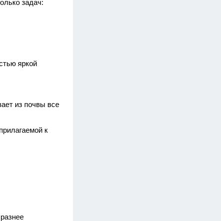
олько задач:
стью яркой
вает из почвы все
прилагаемой к
бразнее