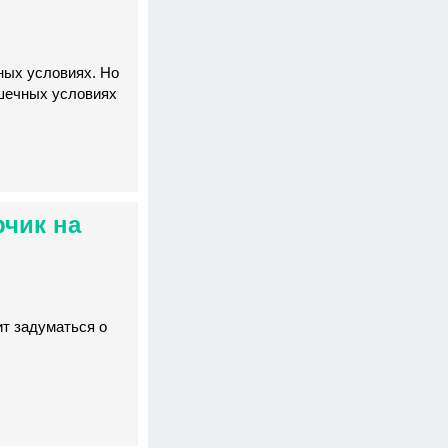
ных условиях. Но
ршечных условиях
рчик на
ит задуматься о