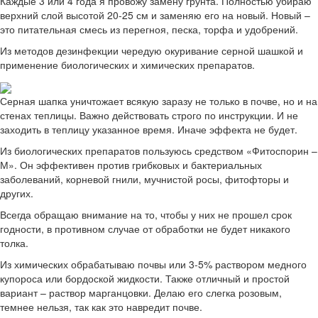
Каждые 3 или 4 года я провожу замену грунта. Полностью убираю
верхний слой высотой 20-25 см и заменяю его на новый. Новый –
это питательная смесь из перегноя, песка, торфа и удобрений.
Из методов дезинфекции чередую окуривание серной шашкой и
применение биологических и химических препаратов.
Серная шапка уничтожает всякую заразу не только в почве, но и на
стенах теплицы. Важно действовать строго по инструкции. И не
заходить в теплицу указанное время. Иначе эффекта не будет.
Из биологических препаратов пользуюсь средством «Фитоспорин –
М». Он эффективен против грибковых и бактериальных
заболеваний, корневой гнили, мучнистой росы, фитофторы и
других.
Всегда обращаю внимание на то, чтобы у них не прошел срок
годности, в противном случае от обработки не будет никакого
толка.
Из химических обрабатываю почвы или 3-5% раствором медного
купороса или бордоской жидкости. Также отличный и простой
вариант – раствор марганцовки. Делаю его слегка розовым,
темнее нельзя, так как это навредит почве.