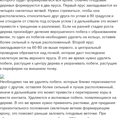
деревья формируются в два яруса. Первый ярус закладывается их
четырех скелетных ветвей. Нужно стремиться, чтобы они
располагались относительно друг друга по углам в 90 градусов и
не отходили от ствола под острым углом ( в дальнейшем это может
привести к трещинам и разломам). Если на ранней стадии роста
дерева произойдет деление верхушечного побега с образованием
вилки, то один из побегов необходимо удалить на кольцо, оставив
более сильный и лучше расположенный. Второй ярус
закладывается на 60-80 см выше первого, а центральный
проводник обрезается над почкой, которая даст последнюю
скелетную ветвь верхнего яруса. В это же время нужно удалять
побеги, растущие к центру дерева и укорачивать побеги, растущие
к переферии на внешнюю почку.
Необходимо так же удалять побеги, которые близко пересекаются
друг с другом, оставляя более сильный и лучше расположенный,
иначе в дальнейшем это может привести к перетиранию коры в
месте контакта. Удаляются и волчковые побеги, появляющиеся на
дереве. В это же время нужно применять растяжки, для придания
горизонтального положения скелетным веткам формирующим
крону, это поможет раньше заложить плодовые веточки. При