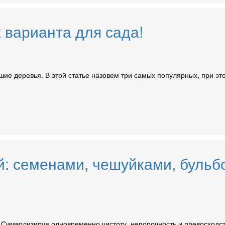
 варианта для сада!
шие деревья. В этой статье назовем три самых популярных, при э
й: семенами, чешуйками, бульб
 Символизируя одновременно чистоту, непорочность и превосходств