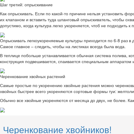
Шаг третий: опрыскивание
Как опрыскивать. Если по какой-то причине нельзя установить фо
их клапаном и вставить туда шланговый опрыскиватель, чтобы охв
допустимо, когда культура легко укореняется, чтоб не подходить к 
Опрыскивать легкоукореняемые культуры приходится по 6-8 раз в де
Самое главное – следить, чтобы на листиках всегда была вода.
В теплице побольше устанавливается обычная система полива, кот
конструкция подвешивается, спаивается специальным аппаратом и
Черенкование хвойных растений
Самые простые по укоренению хвойные растения можно черенковать
хвойных быстрее всего укореняются сортовые формы туи: желтоли
Обычно все хвойные укореняются от месяца до двух, не более. Как
Черенкование хвойников!