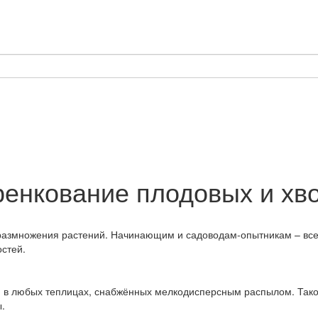
ренкование плодовых и хв
размножения растений. Начинающим и садоводам-опытникам – все
остей.
е, в любых теплицах, снабжённых мелкодисперсным распылом. Так
ы.