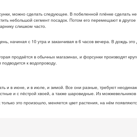
рсунки, можно сделать следующее. В побеленной плёнке сделать н
атить небольшой сегмент посадок. Потом его перемещают в другое 
парнику слишком часто.
нь, начиная с 10 утра и заканчивая в 6 часов вечера. В дождь это
орая продаётся в обычных магазинах, и форсунки производят круг
 подводится к водопроводу.
 и в июне, и в июле, и зимой. Все они разные, требуют неодинако
стные и с пёстрой хвоей, а также шаровидные. Из можжевельников
 только это произошло, меняется цвет растения, на нём появляютс