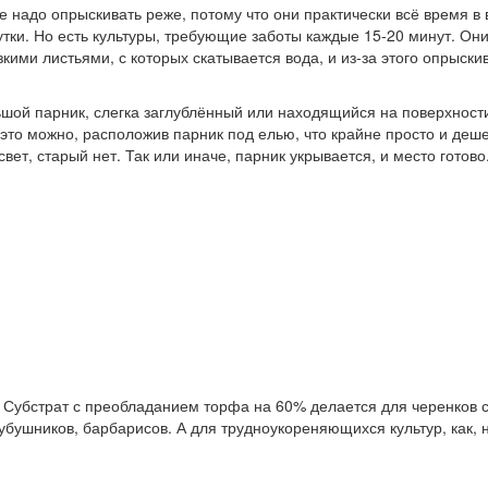
 надо опрыскивать реже, потому что они практически всё время в
утки. Но есть культуры, требующие заботы каждые 15-20 минут. Они
кими листьями, с которых скатывается вода, и из-за этого опрыскив
шой парник, слегка заглублённый или находящийся на поверхности.
 это можно, расположив парник под елью, что крайне просто и деш
вет, старый нет. Так или иначе, парник укрывается, и место готово
 Субстрат с преобладанием торфа на 60% делается для черенков с
 чубушников, барбарисов. А для трудноукореняющихся культур, как,