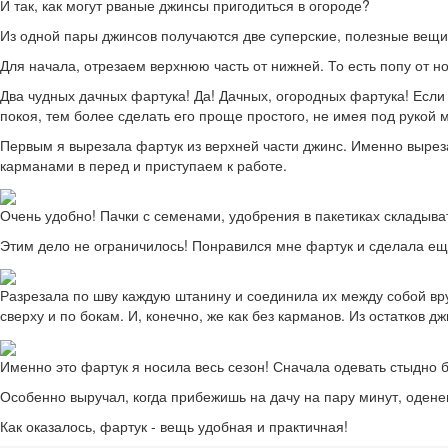
И так, как могут рваные джинсы пригодиться в огороде?
Из одной пары джинсов получаются две суперские, полезные вещи.
Для начала, отрезаем верхнюю часть от нижней. То есть попу от но
Два чудных дачных фартука! Да! Дачных, огородных фартука! Если
покоя, тем более сделать его проще простого, не имея под рукой 
Первым я вырезала фартук из верхней части джинс. Именно вырез
карманами в перед и приступаем к работе.
Очень удобно! Пачки с семенами, удобрения в пакетиках складыват
Этим дело не ограничилось! Понравился мне фартук и сделала ещ
Разрезала по шву каждую штанину и соединила их между собой вр
сверху и по бокам. И, конечно, же как без карманов. Из остатков 
Именно это фартук я носила весь сезон! Сначала одевать стыдно б
Особенно выручал, когда прибежишь на дачу на пару минут, одене
Как оказалось, фартук - вещь удобная и практичная!