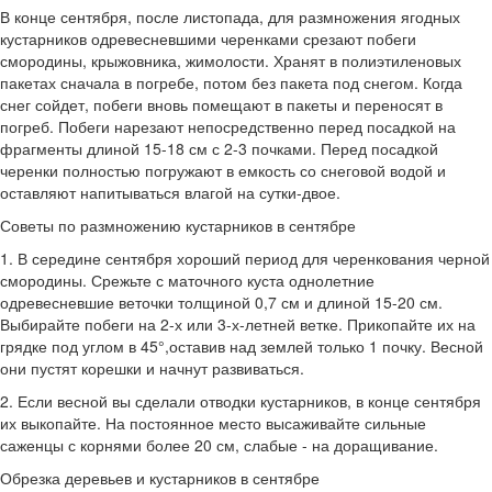
В конце сентября, после листопада, для размножения ягодных
кустарников одревесневшими черенками срезают побеги
смородины, крыжовника, жимолости. Хранят в полиэтиленовых
пакетах сначала в погребе, потом без пакета под снегом. Когда
снег сойдет, побеги вновь помещают в пакеты и переносят в
погреб. Побеги нарезают непосредственно перед посадкой на
фрагменты длиной 15-18 см с 2-3 почками. Перед посадкой
черенки полностью погружают в емкость со снеговой водой и
оставляют напитываться влагой на сутки-двое.
Советы по размножению кустарников в сентябре
1. В середине сентября хороший период для черенкования черной
смородины. Срежьте с маточного куста однолетние
одревесневшие веточки толщиной 0,7 см и длиной 15-20 см.
Выбирайте побеги на 2-х или 3-х-летней ветке. Прикопайте их на
грядке под углом в 45°,оставив над землей только 1 почку. Весной
они пустят корешки и начнут развиваться.
2. Если весной вы сделали отводки кустарников, в конце сентября
их выкопайте. На постоянное место высаживайте сильные
саженцы с корнями более 20 см, слабые - на доращивание.
Обрезка деревьев и кустарников в сентябре