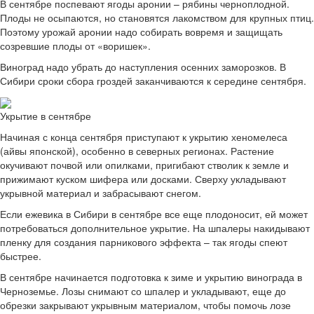
В сентябре поспевают ягоды аронии – рябины черноплодной.
Плоды не осыпаются, но становятся лакомством для крупных птиц.
Поэтому урожай аронии надо собирать вовремя и защищать
созревшие плоды от «воришек».
Виноград надо убрать до наступления осенних заморозков. В
Сибири сроки сбора гроздей заканчиваются к середине сентября.
Укрытие в сентябре
Начиная с конца сентября приступают к укрытию хеномелеса
(айвы японской), особенно в северных регионах. Растение
окучивают почвой или опилками, пригибают стволик к земле и
прижимают куском шифера или досками. Сверху укладывают
укрывной материал и забрасывают снегом.
Если ежевика в Сибири в сентябре все еще плодоносит, ей может
потребоваться дополнительное укрытие. На шпалеры накидывают
пленку для создания парникового эффекта – так ягоды спеют
быстрее.
В сентябре начинается подготовка к зиме и укрытию винограда в
Черноземье. Лозы снимают со шпалер и укладывают, еще до
обрезки закрывают укрывным материалом, чтобы помочь лозе