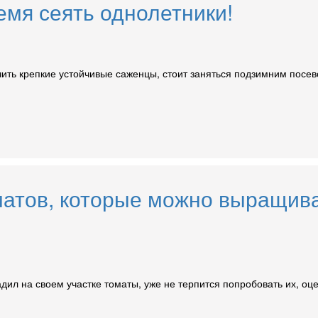
емя сеять однолетники!
ить крепкие устойчивые саженцы, стоит заняться подзимним посево
матов, которые можно выращив
адил на своем участке томаты, уже не терпится попробовать их, о