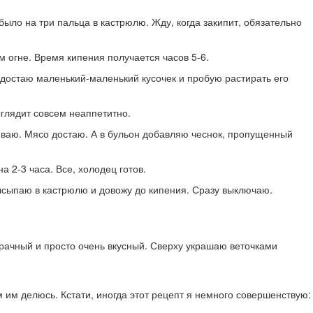
ыло на три пальца в кастрюлю. Жду, когда закипит, обязательно
м огне. Время кипения получается часов 5-6.
но достаю маленький-маленький кусочек и пробую растирать его
глядит совсем неаппетитно.
ливаю. Мясо достаю. А в бульон добавляю чеснок, пропущенный
 2-3 часа. Все, холодец готов.
 высыпаю в кастрюлю и довожу до кипения. Сразу выключаю.
зрачный и просто очень вкусный. Сверху украшаю веточками
м им делюсь. Кстати, иногда этот рецепт я немного совершенствую: