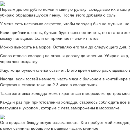
Первым делом рублю ножки и свиную рульку, складываю их в кастр
убираю образовавшуюся пенку. После этого добавляю соль.
У меня есть несколько секретов, чтобы холодец был не мутным: не
Если прибавить огонь, бульон будет сильнее кипеть, но от этого х
между пальцами. Если он прилипает - значит готов.
Можно выносить на мороз. Оставляю его там до следующего дня. У
Снова ставлю холодец на огонь и довожу до кипения. Убираю жир,
через чеснокодавку.
Жду, когда бульон слегка остынет. В это время мясо раскладываю в
Иногда, если гостей немного, часть мяса с бульоном в контейнере
Остужаю и ставлю тоже на 2-3 часа в холодильник.
Такая заготовка холодца может храниться в морозилке до трех мес
Каждый раз при приготовлении холодца, стараюсь соблюдать все в
петрушки и укропом, которые с лета заморожены в морозилке.
Они придают блюду некую изысканность. Кто пробует мой холодец п
к мясу свинины добавляю в равных частях куриное.