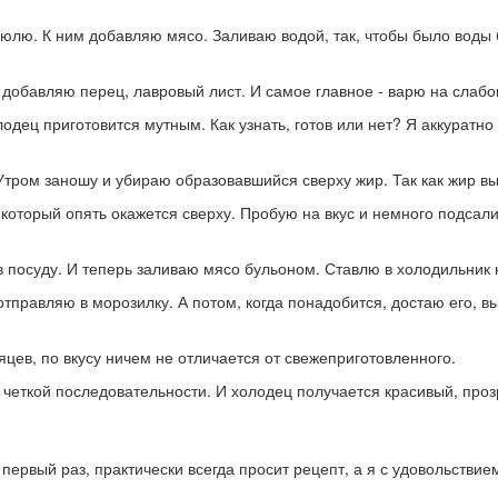
юлю. К ним добавляю мясо. Заливаю водой, так, чтобы было воды б
 добавляю перец, лавровый лист. И самое главное - варю на слабо
олодец приготовится мутным. Как узнать, готов или нет? Я аккурат
тром заношу и убираю образовавшийся сверху жир. Так как жир вы
 который опять окажется сверху. Пробую на вкус и немного подса
 посуду. И теперь заливаю мясо бульоном. Ставлю в холодильник на
 отправляю в морозилку. А потом, когда понадобится, достаю его,
яцев, по вкусу ничем не отличается от свежеприготовленного.
 четкой последовательности. И холодец получается красивый, про
ервый раз, практически всегда просит рецепт, а я с удовольствие