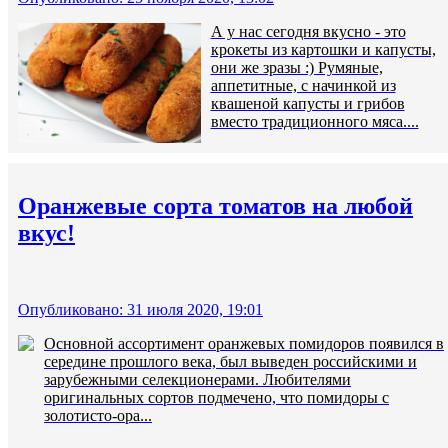
А у нас сегодня вкусно - это
крокеты из картошки и капусты,
они же зразы :) Румяные,
аппетитные, с начинкой из
квашеной капусты и грибов
вместо традиционного мяса....
Оранжевые сорта томатов на любой
вкус!
Опубликовано: 31 июля 2020, 19:01
Основной ассортимент оранжевых помидоров появился в
середине прошлого века, был выведен российскими и
зарубежными селекционерами. Любителями
оригинальных сортов подмечено, что помидоры с
золотисто-ора...