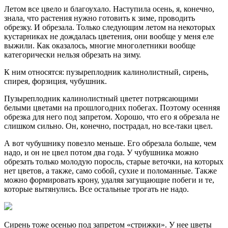
Летом все цвело и благоухало. Наступила осень, я, конечно,
знала, что растения нужно готовить к зиме, проводить
обрезку. И обрезала. Только следующим летом на некоторых
кустарниках не дождалась цветения, они вообще у меня еле
выжили. Как оказалось, многие многолетники вообще
категорически нельзя обрезать на зиму.
К ним относятся: пузыреплодник калинолистный, сирень,
спирея, форзиция, чубушник.
Пузыреплодник калинолистный цветет потрясающими
белыми цветами на прошлогодних побегах. Поэтому осенняя
обрезка для него под запретом. Хорошо, что его я обрезала не
слишком сильно. Он, конечно, пострадал, но все-таки цвел.
А вот чубушнику повезло меньше. Его обрезала больше, чем
надо, и он не цвел потом два года. У чубушника можно
обрезать только молодую поросль, старые веточки, на которых
нет цветов, а также, само собой, сухие и поломанные. Также
можно формировать крону, удаляя загущающие побеги и те,
которые вытянулись. Все остальные трогать не надо.
Сирень тоже осенью под запретом «стрижки». У нее цветы