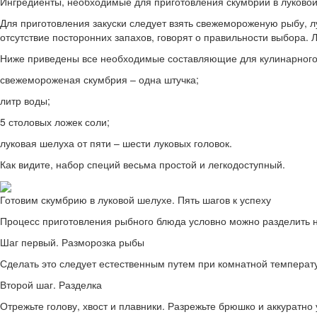
Ингредиенты, необходимые для приготовления скумбрии в луково
Для приготовления закуски следует взять свежемороженую рыбу, л
отсутствие посторонних запахов, говорят о правильности выбора. Л
Ниже приведены все необходимые составляющие для кулинарного
свежемороженая скумбрия – одна штучка;
литр воды;
5 столовых ложек соли;
луковая шелуха от пяти – шести луковых головок.
Как видите, набор специй весьма простой и легкодоступный.
Готовим скумбрию в луковой шелухе. Пять шагов к успеху
Процесс приготовления рыбного блюда условно можно разделить на
Шаг первый. Разморозка рыбы
Сделать это следует естественным путем при комнатной температу
Второй шаг. Разделка
Отрежьте голову, хвост и плавники. Разрежьте брюшко и аккуратн