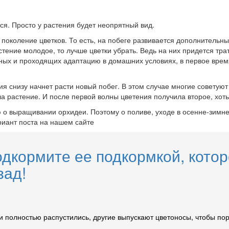
тся. Просто у растения будет неопрятный вид.
поколение цветков. То есть, на побеге развивается дополнительный
стение молодое, то лучше цветки убрать. Ведь на них придется тр
нных и проходящих адаптацию в домашних условиях, в первое врем
ия снизу начнет расти новый побег. В этом случае многие советуют
ла растение. И после первой волны цветения получила второе, хоть
 выращивании орхидеи. Поэтому о поливе, уходе в осенне-зимней
риант поста на нашем сайте
дкормите ее подкормкой, котор
зад!
и полностью распустились, другие выпускают цветоносы, чтобы пора