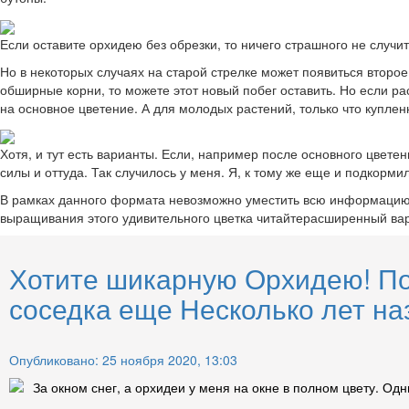
Если оставите орхидею без обрезки, то ничего страшного не случи
Но в некоторых случаях на старой стрелке может появиться второе 
обширные корни, то можете этот новый побег оставить. Но если ра
на основное цветение. А для молодых растений, только что купле
Хотя, и тут есть варианты. Если, например после основного цветен
силы и оттуда. Так случилось у меня. Я, к тому же еще и подкорми
В рамках данного формата невозможно уместить всю информацию о
выращивания этого удивительного цветка читайтерасширенный ва
Хотите шикарную Орхидею! По
соседка еще Несколько лет на
Опубликовано: 25 ноября 2020, 13:03
За окном снег, а орхидеи у меня на окне в полном цвету. Одн