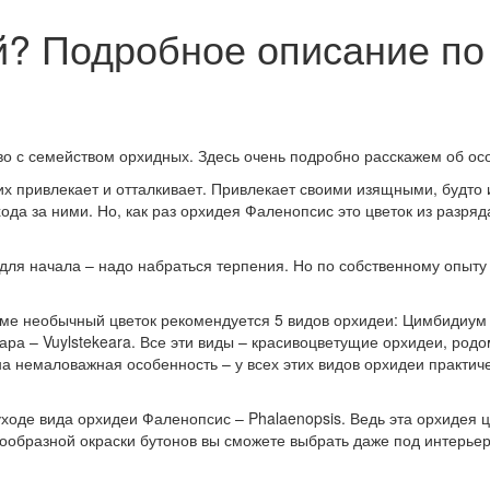
й? Подробное описание по
во с семейством орхидных. Здесь очень подробно расскажем об ос
привлекает и отталкивает. Привлекает своими изящными, будто из
хода за ними. Но, как раз орхидея Фаленопсис это цветок из разря
 для начала – надо набраться терпения. Но по собственному опыту 
оме необычный цветок рекомендуется 5 видов орхидеи: Цимбидиум 
ара – Vuylstekeara. Все эти виды – красивоцветущие орхидеи, род
 немаловажная особенность – у всех этих видов орхидеи практичес
уходе вида орхидеи Фаленопсис – Phalaenopsis. Ведь эта орхидея ц
знообразной окраски бутонов вы сможете выбрать даже под интерье