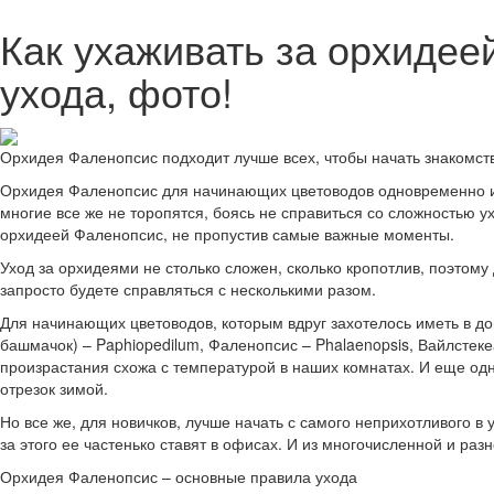
Как ухаживать за орхидее
ухода, фото!
Орхидея Фаленопсис подходит лучше всех, чтобы начать знакомст
Орхидея Фаленопсис для начинающих цветоводов одновременно их 
многие все же не торопятся, боясь не справиться со сложностью у
орхидеей Фаленопсис, не пропустив самые важные моменты.
Уход за орхидеями не столько сложен, сколько кропотлив, поэтому
запросто будете справляться с несколькими разом.
Для начинающих цветоводов, которым вдруг захотелось иметь в д
башмачок) – Paphiopedilum, Фаленопсис – Phalaenopsis, Вайлстеке
произрастания схожа с температурой в наших комнатах. И еще одна
отрезок зимой.
Но все же, для новичков, лучше начать с самого неприхотливого в 
за этого ее частенько ставят в офисах. И из многочисленной и ра
Орхидея Фаленопсис – основные правила ухода