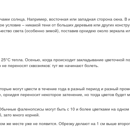
чами солнца. Например, восточная или западная сторона окна. В 
е условие – никакой тени от больших деревьев или других констру
чество света (особенно зимой), поставив орхидею около зеркала ил
25°С тепла. Осенью, когда происходит закладывание цветочной по
не переносят сквозняков: тут же начинают болеть.
торые могут цвести в течение года в разный период и разный пр
 орхидея переносит некоторое затенение, но тогда цветов будет м
. Обычные фаленопсисы могут быть с 10 и более цветками на одном
, зато много корней.
том же месте уже не появится. Обрезку делают на 1 см выше второ