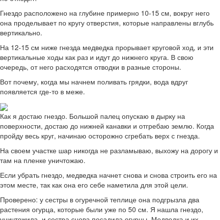
Гнездо расположено на глубине примерно 10-15 см, вокруг него
она проделывает по кругу отверстия, которые направлены вглубь
вертикально.
На 12-15 см ниже гнезда медведка прорывает круговой ход, и эти
вертикальные ходы как раз и идут до нижнего круга. В свою
очередь, от него расходятся отводки в разные стороны.
Вот почему, когда мы начнем поливать грядки, вода вдруг
появляется где-то в меже.
Как я достаю гнездо. Большой палец опускаю в дырку на
поверхности, достаю до нижней канавки и отгребаю землю. Когда
пройду весь круг, начинаю осторожно сгребать верх с гнезда.
На своем участке шар никогда не разламываю, выхожу на дорогу и
там на пленке уничтожаю.
Если убрать гнездо, медведка начнет снова и снова строить его на
этом месте, так как она его себе наметила для этой цели.
Проверено: у сестры в огуречной теплице она подгрызла два
растения огурца, которые были уже по 50 см. Я нашла гнездо,
уничтожила, и сестра снова посадила огурцы. Медведка и их