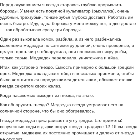
Перед окучиванием я всегда стараюсь глубоко прорыхлить
борозды. У меня есть покупной культиватор (рыхлилка), очень
удобный, трехзубый, тонкие зубья глубоко достают. Работать им
очень быстро. Иду, одна борозда у меня между ног, а две достаю
— так обрабатываю сразу три борозды.
Один раз выкопала комок, разбила, а из него разбежались
маленькие медведки по сантиметру длиной, очень проворные, и
целую горсть яиц я обнаружила, они напоминают икру рыбы,
только серые. Медведок переловила, уничтожила и яйца.
Итак, как устроено гнездо. Емкость примерно с большой грецкий
орех. Медведка откладывает яйца в несколько приемов и, чтобы
было чем питаться народившимся детенышам, обливает стенки
гнезда секретом своих желез.
Когда насекомые выходят из гнезда, не знаю.
Как обнаружить гнездо? Медведка всегда устраивает его на
солнечной стороне, что бы оно обогревалось.
Гнездо медведка пристраивает в углу грядки. Его приметы:
вспученные ходы и дырки вокруг гнезда в радиусе 12-15 см всегда
открытые: медведка их постоянно прочищает и далеко от гнезда
не отходит.