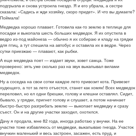
подгрызла и снова устроила гнездо. Я и его убрала, а сестре
сказала: «Садись и жди хозяйку, скоро придет». И что вы думаете?
Поймала!
Медведка хорошо плавает. Готовила как-то землю в теплице для
посадки и выкопала шесть больших медведок. Я их опустила в
ведро из-под майонеза — обычно я их собираю и кладу на грядки
для птиц, а тут спешила на автобус и оставила их в ведре. Через
сутки приезжаю — плавают, как рыбки.
А еще медведка поет — издает звуки, зовет самца. Тоже
проверено: зять уже сколько раз на звук выкапывал вилами
медведок.
Ну а соседка на свои сотки каждое лето привозит кота. Привезет
худющего, а тот за лето отъестся, станет как хомяк! Всех медведок
переловил, но ел одни брюшки, голову и клешни оставлял. Сидит,
бывало, у грядки, пригнет голову и слушает, а потом начинает
быстро-быстро разгребать землю — выкопает медведку и сразу
съест. Он и на другие участки заходил, охотился.
Дачу я продала, мне 82 года, иногда работаю у внучки. На ее
участке тоже избавляюсь от медведки, выкапываю гнезда. Участок
внучкин маленький и весь застроен, засажен, есть пруд, и