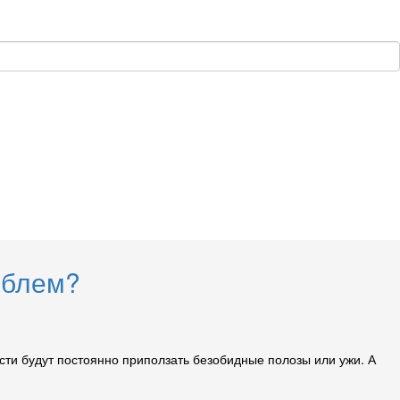
облем?
сти будут постоянно приползать безобидные полозы или ужи. А