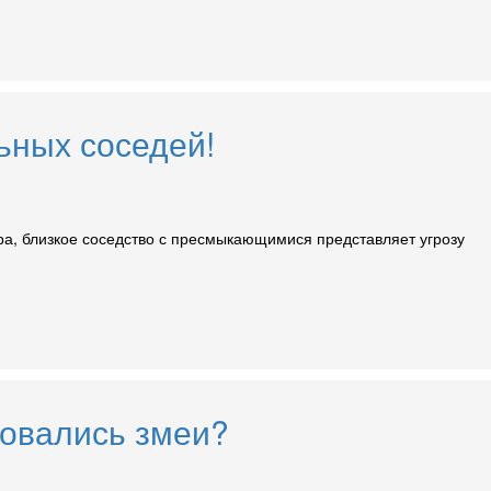
льных соседей!
ра, близкое соседство с пресмыкающимися представляет угрозу
новались змеи?