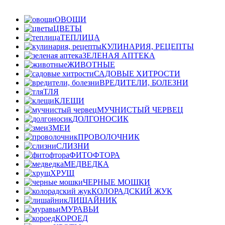
ОВОЩИ
ЦВЕТЫ
ТЕПЛИЦА
КУЛИНАРИЯ, РЕЦЕПТЫ
ЗЕЛЕНАЯ АПТЕКА
ЖИВОТНЫЕ
САДОВЫЕ ХИТРОСТИ
ВРЕДИТЕЛИ, БОЛЕЗНИ
ТЛЯ
КЛЕЩИ
МУЧНИСТЫЙ ЧЕРВЕЦ
ДОЛГОНОСИК
ЗМЕИ
ПРОВОЛОЧНИК
СЛИЗНИ
ФИТОФТОРА
МЕДВЕДКА
ХРУЩ
ЧЕРНЫЕ МОШКИ
КОЛОРАДСКИЙ ЖУК
ЛИШАЙНИК
МУРАВЬИ
КОРОЕД