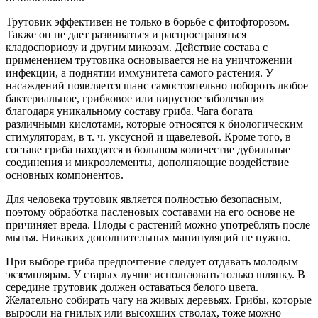
Трутовик эффективен не только в борьбе с фитофторозом.
Также он не дает развиваться и распространяться
кладоспориозу и другим микозам. Действие состава с
применением трутовика основывается не на уничтожении
инфекции, а поднятии иммунитета самого растения. У
насаждений появляется шанс самостоятельно побороть любое
бактериальное, грибковое или вирусное заболевания
благодаря уникальному составу гриба. Чага богата
различными кислотами, которые относятся к биологическим
стимуляторам, в т. ч. уксусной и щавелевой. Кроме того, в
составе гриба находятся в большом количестве дубильные
соединения и микроэлементы, дополняющие воздействие
основных компонентов.
Для человека трутовик является полностью безопасным,
поэтому обработка пасленовых составами на его основе не
причиняет вреда. Плоды с растений можно употреблять после
мытья. Никаких дополнительных манипуляций не нужно.
При выборе гриба предпочтение следует отдавать молодым
экземплярам. У старых лучше использовать только шляпку. В
середине трутовик должен оставаться белого цвета.
Желательно собирать чагу на живых деревьях. Грибы, которые
выросли на гнилых или высохших стволах, тоже можно