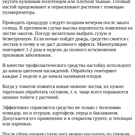
укутать кухонным полотенцем или плотной тканью. Готовый
настой процеживают и опрыскивают растения с помощью
пульверизатора.
Проводить процедуру следует поздним вечером после заката
солнца. В противном случае высока вероятность появления на
листве ожогов. Погоду желательно выбрать сухую и
безветренную. Если ночью пойдет дождь, средство смоется с
листьев в почву и не даст должного эффекта. Манипуляцию
повторяют 1-2 раза в неделю до полного исчезновения
признаков заболевания.
В качестве профилактического средства настойку используют
до начала цветения насаждений. Обработку повторяют
каждые 2 недели и до начала наливания плодов.
Когда у томатов появятся новые нижние листья, их нужно
тщательно обработать составом, т. к. чаще всего поражаются
нижние побеги у растений.
Эффективно справляется средство не только с болезнями
помидор, но и огурцов, картофеля, перца и баклажанов.
Допускается его применение и в открытом грунте, и теплицах
или парниках.
После сбора урожая сухую чагу можно рассыпать по грядкам