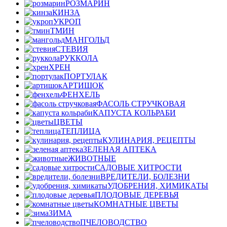
РОЗМАРИН
КИНЗА
УКРОП
ТМИН
МАНГОЛЬД
СТЕВИЯ
РУККОЛА
ХРЕН
ПОРТУЛАК
АРТИШОК
ФЕНХЕЛЬ
ФАСОЛЬ СТРУЧКОВАЯ
КАПУСТА КОЛЬРАБИ
ЦВЕТЫ
ТЕПЛИЦА
КУЛИНАРИЯ, РЕЦЕПТЫ
ЗЕЛЕНАЯ АПТЕКА
ЖИВОТНЫЕ
САДОВЫЕ ХИТРОСТИ
ВРЕДИТЕЛИ, БОЛЕЗНИ
УДОБРЕНИЯ, ХИМИКАТЫ
ПЛОДОВЫЕ ДЕРЕВЬЯ
КОМНАТНЫЕ ЦВЕТЫ
ЗИМА
ПЧЕЛОВОДСТВО