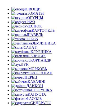
ОВОЩИ
ТОМАТЫ
ОГУРЦЫ
АРБУЗ
ЧЕСНОК
КАРТОФЕЛЬ
ЩАВЕЛЬ
ТЫКВА
ЗЕМЛЯНИКА
САЛАТ
КЛУБНИКА
БАЗИЛИК
КОРИАНДР
ЛУК
МОРКОВЬ
БАКЛАЖАН
ПЕРЕЦ
КАБАЧОК
ДАЙКОН
ПЕТРУШКА
КАПУСТА
ФАСОЛЬ
СИДЕРАТЫ