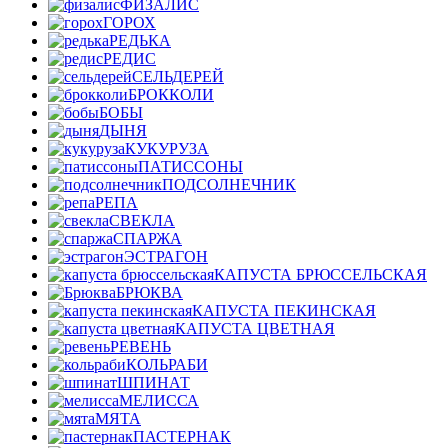
ФИЗАЛИС
ГОРОХ
РЕДЬКА
РЕДИС
СЕЛЬДЕРЕЙ
БРОККОЛИ
БОБЫ
ДЫНЯ
КУКУРУЗА
ПАТИССОНЫ
ПОДСОЛНЕЧНИК
РЕПА
СВЕКЛА
СПАРЖА
ЭСТРАГОН
КАПУСТА БРЮССЕЛЬСКАЯ
БРЮКВА
КАПУСТА ПЕКИНСКАЯ
КАПУСТА ЦВЕТНАЯ
РЕВЕНЬ
КОЛЬРАБИ
ШПИНАТ
МЕЛИССА
МЯТА
ПАСТЕРНАК