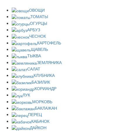
ОВОЩИ
ТОМАТЫ
ОГУРЦЫ
АРБУЗ
ЧЕСНОК
КАРТОФЕЛЬ
ЩАВЕЛЬ
ТЫКВА
ЗЕМЛЯНИКА
САЛАТ
КЛУБНИКА
БАЗИЛИК
КОРИАНДР
ЛУК
МОРКОВЬ
БАКЛАЖАН
ПЕРЕЦ
КАБАЧОК
ДАЙКОН