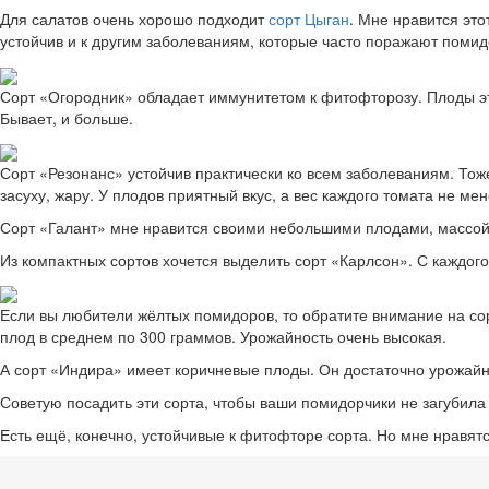
Для салатов очень хорошо подходит
сорт Цыган
. Мне нравится это
устойчив и к другим заболеваниям, которые часто поражают поми
Сорт «Огородник» обладает иммунитетом к фитофторозу. Плоды это
Бывает, и больше.
Сорт «Резонанс» устойчив практически ко всем заболеваниям. Тоже
засуху, жару. У плодов приятный вкус, а вес каждого томата не ме
Сорт «Галант» мне нравится своими небольшими плодами, массой 
Из компактных сортов хочется выделить сорт «Карлсон». С каждого
Если вы любители жёлтых помидоров, то обратите внимание на сор
плод в среднем по 300 граммов. Урожайность очень высокая.
А сорт «Индира» имеет коричневые плоды. Он достаточно урожайн
Советую посадить эти сорта, чтобы ваши помидорчики не загубила
Есть ещё, конечно, устойчивые к фитофторе сорта. Но мне нравятс