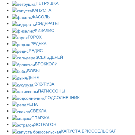
ПЕТРУШКА
КАПУСТА
ФАСОЛЬ
СИДЕРАТЫ
ФИЗАЛИС
ГОРОХ
РЕДЬКА
РЕДИС
СЕЛЬДЕРЕЙ
БРОККОЛИ
БОБЫ
ДЫНЯ
КУКУРУЗА
ПАТИССОНЫ
ПОДСОЛНЕЧНИК
РЕПА
СВЕКЛА
СПАРЖА
ЭСТРАГОН
КАПУСТА БРЮССЕЛЬСКАЯ