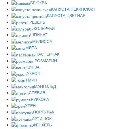
БРЮКВА
КАПУСТА ПЕКИНСКАЯ
КАПУСТА ЦВЕТНАЯ
РЕВЕНЬ
КОЛЬРАБИ
ШПИНАТ
МЕЛИССА
МЯТА
ПАСТЕРНАК
РОЗМАРИН
КИНЗА
УКРОП
ТМИН
МАНГОЛЬД
СТЕВИЯ
РУККОЛА
ХРЕН
ПОРТУЛАК
АРТИШОК
ФЕНХЕЛЬ