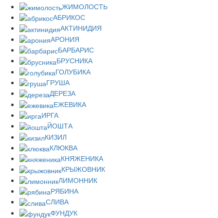
ЖИМОЛОСТЬ
АБРИКОС
АКТИНИДИЯ
АРОНИЯ
БАРБАРИС
БРУСНИКА
ГОЛУБИКА
ГРУША
ДЕРЕЗА
ЕЖЕВИКА
ИРГА
ЙОШТА
КИЗИЛ
КЛЮКВА
КНЯЖЕНИКА
КРЫЖОВНИК
ЛИМОННИК
РЯБИНА
СЛИВА
ФУНДУК