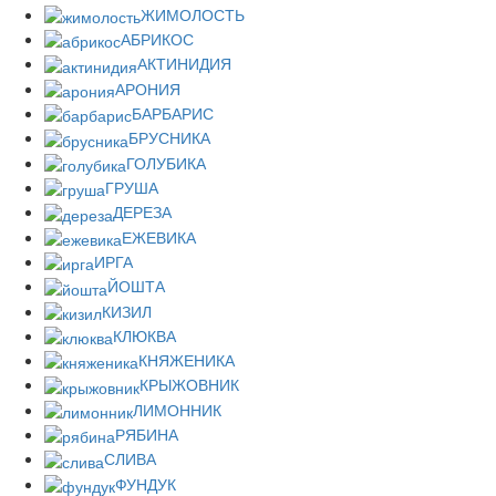
ЖИМОЛОСТЬ
АБРИКОС
АКТИНИДИЯ
АРОНИЯ
БАРБАРИС
БРУСНИКА
ГОЛУБИКА
ГРУША
ДЕРЕЗА
ЕЖЕВИКА
ИРГА
ЙОШТА
КИЗИЛ
КЛЮКВА
КНЯЖЕНИКА
КРЫЖОВНИК
ЛИМОННИК
РЯБИНА
СЛИВА
ФУНДУК