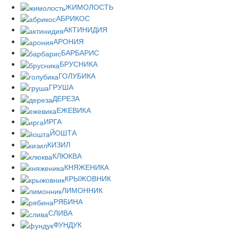
ЖИМОЛОСТЬ
АБРИКОС
АКТИНИДИЯ
АРОНИЯ
БАРБАРИС
БРУСНИКА
ГОЛУБИКА
ГРУША
ДЕРЕЗА
ЕЖЕВИКА
ИРГА
ЙОШТА
КИЗИЛ
КЛЮКВА
КНЯЖЕНИКА
КРЫЖОВНИК
ЛИМОННИК
РЯБИНА
СЛИВА
ФУНДУК